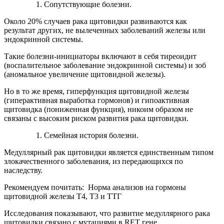
Сопутствующие болезни.
Около 20% случаев рака щитовидки развиваются как
результат других, не вылеченных заболеваний железы или
эндокринной системы.
Такие болезни-инициаторы включают в себя тиреоидит
(воспалительное заболевание эндокринной системы) и зоб
(аномальное увеличение щитовидной железы).
Но в то же время, гиперфункция щитовидной железы
(гиперактивная выработка гормонов) и гипоактивная
щитовидка (пониженная функция), никоим образом не
связаны с высоким риском развития рака щитовидки.
Семейная история болезни.
Медуллярный рак щитовидки является единственным типом
злокачественного заболевания, из передающихся по
наследству.
Рекомендуем почитать:
Норма анализов на гормоны
щитовидной железы Т4, Т3 и ТТГ
Исследования показывают, что развитие медуллярного рака
щитовидки связано с мутациями в RET гене.