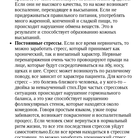
Если они не высокого качества, то на коже возникает
воспаление, переходящее в высыпания. Если не
придерживаться правильного питания, употреблять
много жаренной, копченной и сладкой пищи, то
происходит нарушение обмена веществ. Это в
результате и способствует образованию кожных
высыпаний.
Постоянные стрессы
. Если все время нервничать, то
можно заработать стресс, который принимает как
хронический, так и внезапный характер. Нервные
перенапряжения очень часто провоцируют прыщи на
лице, которые будут сосредотачиваться на лбу, носу,
щеках и шее. Стресс может возникнуть по различному
поводу, все зависит от характера пациента. Для кого-то
стресс – это болезнь близкого человека, а у кого-то –
двойка за невыученный стих.При частых стрессовых
ситуациях происходит нарушение гормонального
баланса, а это уже способствует нарушению
фолликулярных стенок, которые находятся около
комедонов. Говоря простым языком, узкие поры
забиваются, возникает покраснение и воспалительный
процесс. Если человек смог вернуться в нормальный
ритм жизни, то все эти последствия стрессов уйдут
самостоятельно.Если все время находиться в стрессом
состоянии, то можно заработать хронический стресс.