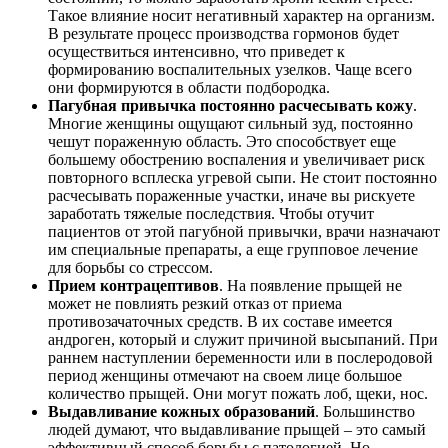
Такое влияние носит негативный характер на организм.
В результате процесс производства гормонов будет
осуществиться интенсивно, что приведет к
формированию воспалительных узелков. Чаще всего
они формируются в области подбородка.
Пагубная привычка постоянно расчесывать кожу
.
Многие женщины ощущают сильный зуд, постоянно
чешут пораженную область. Это способствует еще
большему обострению воспаления и увеличивает риск
повторного всплеска угревой сыпи. Не стоит постоянно
расчесывать пораженные участки, иначе вы рискуете
заработать тяжелые последствия. Чтобы отучит
пациентов от этой пагубной привычки, врачи назначают
им специальные препараты, а еще групповое лечение
для борьбы со стрессом.
Прием контрацептивов
. На появление прыщей не
может не повлиять резкий отказ от приема
противозачаточных средств. В их составе имеется
андроген, который и служит причиной высыпаний. При
раннем наступлении беременности или в послеродовой
период женщины отмечают на своем лице большое
количество прыщей. Они могут пожать лоб, щеки, нос.
Выдавливание кожных образований
. Большинство
людей думают, что выдавливание прыщей – это самый
эффективный способ борьбы с патологией. Но