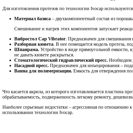
Для изготовления протезов по технологии Ivocap используются
Материал базиса
– двухкомпонентный состав из порошка
Смешивание и нагрев этих компонентов запускает реакци
Вибростол Cap Vibrator
. Предназначен для смешивания
Разборная кювета
. В нее помещается модель протеза, п
Шпанрама.
Устройство в виде прямоугольной емкости, к
не давать кювете раскрыться.
Стоматологический гидравлический пресс.
Необходим д
Насадной пресс.
Предназначен для инъецирования – пода
Ванна для полимеризации.
Емкость для отверждения по
Что касается акрила, из которого изготавливается пластина пр
обрабатываемость, подверженность легкому ремонту, дешевизн
Наиболее серьезные недостатки – агрессивная по отношению к 
использовании технологии Ivocap.