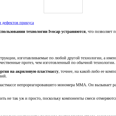
 дефектов прикуса
использовании технологии Ivocap устраняются
, что позволяет 
струкции, изготавливаемые по любой другой технологии, а именн
ачественные протез, чем изготовленный по обычной технологии.
ргия на акриловую пластмассу
, точнее, на какой-либо ее ком
ний.
ластмассе непрореагировавшего мономера ММА. Он вызывает ра
ить не так уж и просто, поскольку компоненты смеси отмеряютс