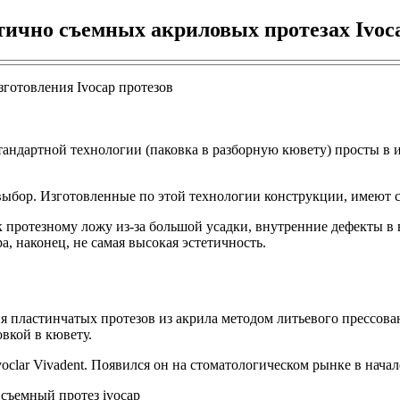
тично съемных акриловых протезах Ivoc
тандартной технологии (паковка в разборную кювету) просты в 
ыбор. Изготовленные по этой технологии конструкции, имеют с
к протезному ложу из-за большой усадки, внутренние дефекты в
 наконец, не самая высокая эстетичность.
я пластинчатых протезов из акрила методом литьевого прессова
овкой в кювету.
clar Vivadent. Появился он на стоматологическом рынке в нача