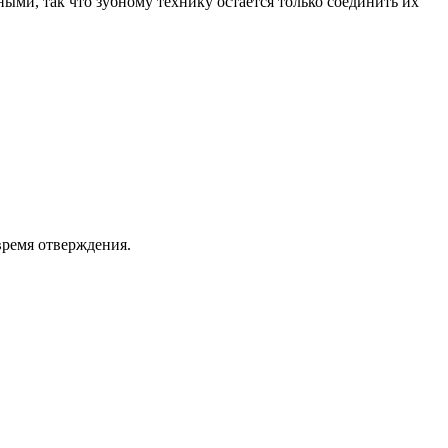
ыми, так что зубному технику остается только соединить их
время отверждения.