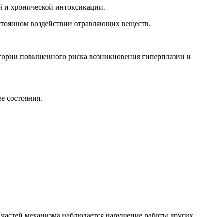
й и хронической интоксикации.
стоянном воздействии отравляющих веществ.
егории повышенного риска возникновения гиперплазии и
е состояния.
з частей механизма наблюдается нарушение работы других.