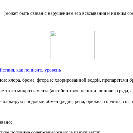
«]может быть связан с нарушением его всасывания и низким сод
ействия, как понизить уровень
ов: хлора, брома, фтора (с хлорированной водой, препаратами 
е этого микроэлемента (антибиотиков пенициллинового ряда, 
блокируют йодовый обмен (редис, репа, брюква, горчица, соя, ц
звано:
туре половина содержащегося йода разрушается);