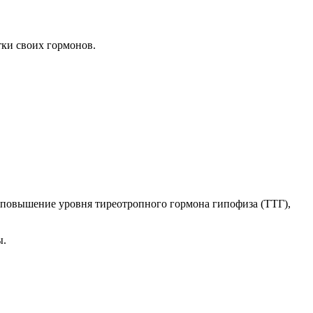
тки своих гормонов.
я повышение уровня тиреотропного гормона гипофиза (ТТГ),
ы.