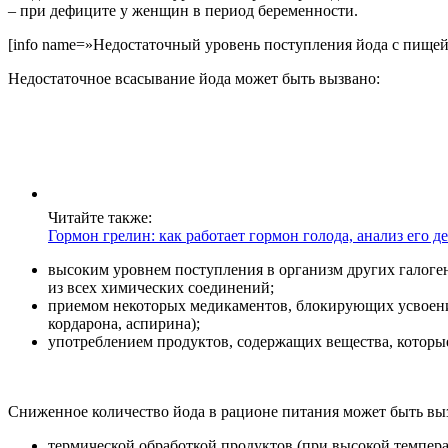
– при дефиците у женщин в период беременности.
[info name=»Недостаточный уровень поступления йода с пищей 
Недостаточное всасывание йода может быть вызвано:
Читайте также:
Гормон грелин: как работает гормон голода, анализ его д
высоким уровнем поступления в организм других галоген
из всех химических соединений;
приемом некоторых медикаментов, блокирующих усвоени
кордарона, аспирина);
употреблением продуктов, содержащих вещества, которые 
Сниженное количество йода в рационе питания может быть вы
термической обработкой продуктов (при высокой темпера