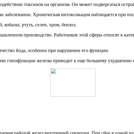
оздействию токсинов на организм. Он может подвергаться остро
ли заболевании. Хроническая интоксикация наблюдается при по
кобальт, ртуть, селен, хром, бензол.
ышленном производстве. Работников этой сферы относят к кат
ичество йода, особенно при нарушении его функции.
виях гипофункции железы приводит к еще большему ухудшению е
ваемая работой желез внутренней секреции. При сбое в одной и