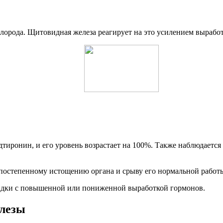
слорода. Щитовидная железа реагирует на это усилением вырабо
дтиронин, и его уровень возрастает на 100%. Также наблюдаетс
 постепенному истощению органа и срыву его нормальной работ
идки с повышенной или пониженной выработкой гормонов.
елезы