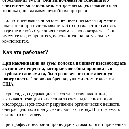
отбеливания эмали.
Они выполнены из тончайшего
синтетического волокна
, которое легко располагается на
коронках, не вызывая неудобства при речи.
Полиэтиленовая основа обеспечивает легкое отторжение
пластинки при использовании. Это позволяет применять
изделие в любых условиях людям разного возраста. Ткань
имеет гелевую пропитку, основанную на натуральных
компонентах.
Как это работает?
При наклеивании на зубы полоска начинает высвобождать
активные вещества, которые способны проникать в
глубокие слои эмали, быстро осветляя потемневшую
поверхность
. Состав одобрен ведущими стоматологами
США.
Пероксиды, содержащиеся в составе геля пластинок,
вызывают реакции окисления за счет выделения ионов
кислорода. Происходит разрушение органических веществ,
они расщепляются на углекислый газ и воду. В итоге эмаль
становится светлее.
При профессиональной процедуре в стоматологии применяют