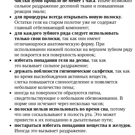
чистки зубов прошло не менее 1 часа
. Иначе возможно
сильное раздражение десенной ткани и повышенная
реакция эмали;
для процедуры всегда открывать новую полоску
.
Остатки геля на старом полотне уже не содержат
главный отбеливающий компонент;
для каждого зубного ряда следует использовать
только свои полоски
, так как они имеют
отличающуюся анатомическую форму. При
использовании нижней полоски на верхнем зубном ряду
не покроется вся поверхность коронок;
избегать попадания геля на десны
, так как
это вызывает сильное раздражение;
держать поблизости гигиенические салфетки
, так как
во время высвобождения активных веществ,
слегка повышается слюноотделение и появляется
небольшое количество пены;
иногда на поверхности образуются пятна,
свидетельствующие о небольшом обезвоживании. В
норме они исчезают через несколько часов;
полоски нельзя использовать во время сна
, потому
что они соскальзывают в полость рта. Это может
привести к их попаданию в дыхательные пути;
постараться избегать попадания вещества в желудок
.
Иногда это вызывает раздражение.