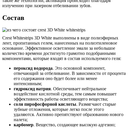
такие же технологии, активация происходит благодаря
излучению при лазерном отбеливании зубов.
Состав
Crest Whitestrips 3D White выполнены в виде полиэфирных
лент, пропитанных гелем, нанесенных на полиэтиленовое
основание. Эффективное осветление эмали за небольшое
количество времени достигнуто грамотно подобранными
компонентами, которые входят в состав используемого геля:
пероксид водорода
. Это основной компонент,
отвечающий за отбеливание. В зависимости от процента
его содержания оно будет более или менее
интенсивным;
гидроксид натрия
. Обеспечивает нейтральное
воздействие кислотной среды, тем самым повышает
эффективность работы осветляющего вещества;
соли пирофосфорной кислоты
. Размягчают старые
зубные отложения, которые легко после этого
удаляются. Активно препятствуют образованию нового
налета;
карбомер
. Вещество, создающее высокую адгезию;