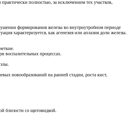
 практически полностью, за исключением тех участков,
нарушении формирования железы во внутриутробном периоде
уация характеризуется, как агенезия или аплазия доли железы.
четкие.
при воспалительных процессах.
узлы.
вых новообразований на ранней стадии, роста кист,
ой близости со щитовидкой.