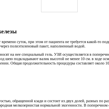
железы
ремени суток, при этом от пациента не требуется какой-то подг
 через полиэтиленовый пакет, наполненный водой.
носят на нее специальный гель. УЗИ осуществляется в попереч
од шею подкладывают валик высотой не менее 10 см. в ходе осм
жении. Общая продолжительность процедуры составляет около 10
остью, обращенной кзади и состоит из двух долей, разных по р
ородная мелкозернистая нормальной эхогенности. В поперечном 