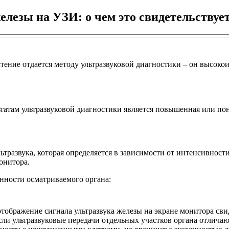
лезы на УЗИ: о чем это свидетельствуе
ение отдается методу ультразвуковой диагностики – он высок
татам ультразвуковой диагностики является повышенная или по
ьтразвука, которая определяется в зависимости от интенсивнос
онитора.
енности осматриваемого органа:
отображение сигнала ультразвука железы на экране монитора сви
сли ультразвуковые передачи отдельных участков органа отлича