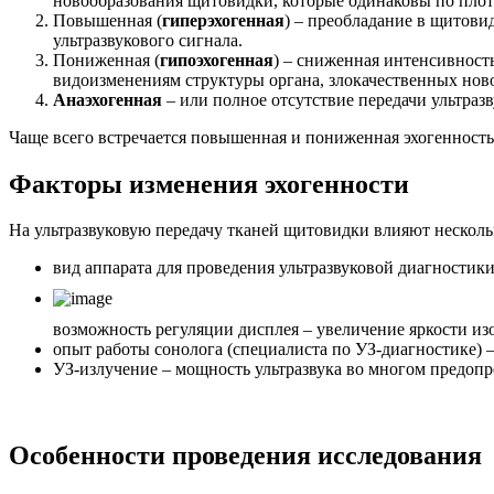
новообразования щитовидки, которые одинаковы по плотн
Повышенная (
гиперэхогенная
) – преобладание в щитов
ультразвукового сигнала.
Пониженная (
гипоэхогенная
) – сниженная интенсивност
видоизменениям структуры органа, злокачественных нов
Анаэхогенная
– или полное отсутствие передачи ультраз
Чаще всего встречается повышенная и пониженная эхогенность
Факторы изменения эхогенности
На ультразвуковую передачу тканей щитовидки влияют нескол
вид аппарата для проведения ультразвуковой диагностики
возможность регуляции дисплея – увеличение яркости из
опыт работы сонолога (специалиста по УЗ-диагностике) 
УЗ-излучение – мощность ультразвука во многом предопр
Особенности проведения исследования