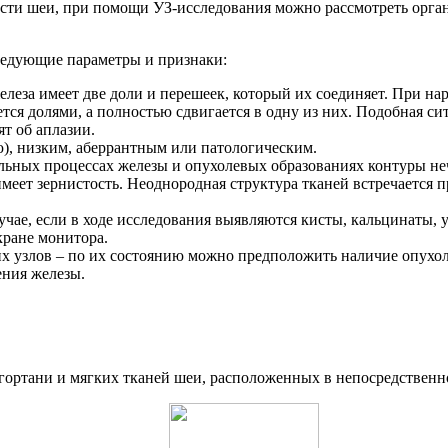
сти шеи, при помощи УЗ-исследования можно рассмотреть орган
ледующие параметры и признаки:
железа имеет две доли и перешеек, который их соединяет. При 
тся долями, а полностью сдвигается в одну из них. Подобная сит
т об аплазии.
ю), низким, аберрантным или патологическим.
льных процессах железы и опухолевых образованиях контуры не
меет зернистость. Неоднородная структура тканей встречается 
чае, если в ходе исследования выявляются кисты, кальцинаты, 
кране монитора.
узлов – по их состоянию можно предположить наличие опухоле
ения железы.
 гортани и мягких тканей шеи, расположенных в непосредственн