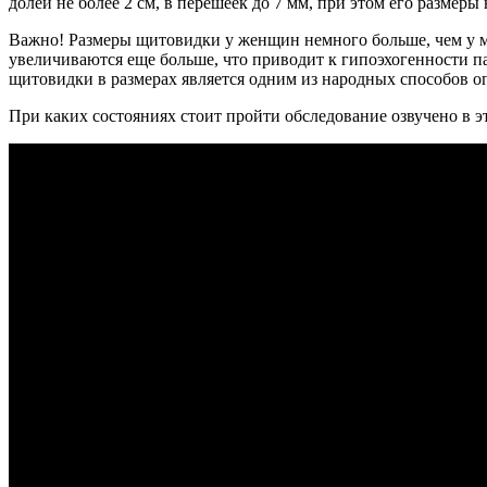
долей не более 2 см, в перешеек до 7 мм, при этом его размеры 
Важно! Размеры щитовидки у женщин немного больше, чем у му
увеличиваются еще больше, что приводит к гипоэхогенности п
щитовидки в размерах является одним из народных способов 
При каких состояниях стоит пройти обследование озвучено в э