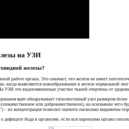
елезы на УЗИ
товидной железы?
ной работе органа. Это означает, что железа не имеет патологи
аи, когда выявляются новообразование в железе нормальной эхог
На УЗИ эти видоизмененные участки тканей очерчены от здоров
дования врач обнаруживает гипоэхогенный узел размером более
 (злокачественное или доброкачественное), на основании чего бу
Г) – их концентрация позволит оценить насколько выражены пор
 дефиците йода в организме, если вся паренхима органа гипоэхо