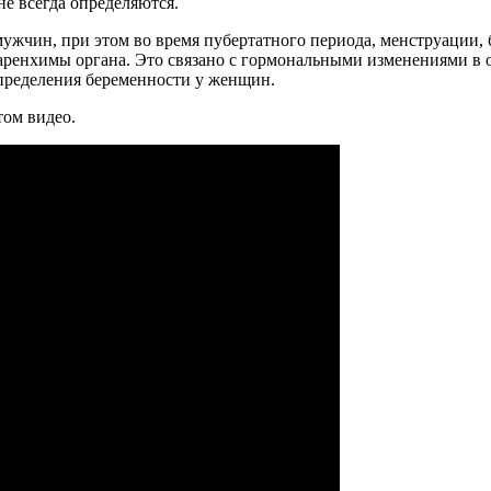
не всегда определяются.
жчин, при этом во время пубертатного периода, менструации, 
аренхимы органа. Это связано с гормональными изменениями в 
определения беременности у женщин.
том видео.