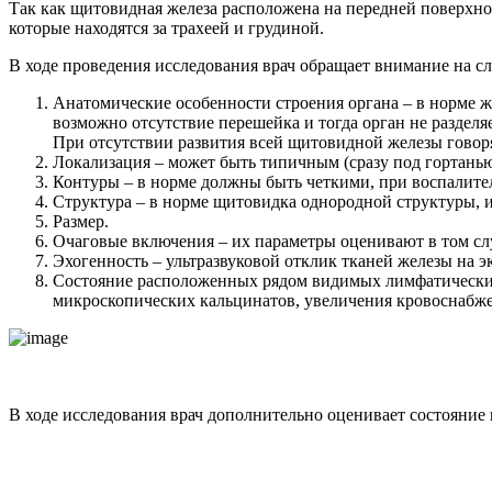
Так как щитовидная железа расположена на передней поверхно
которые находятся за трахеей и грудиной.
В ходе проведения исследования врач обращает внимание на с
Анатомические особенности строения органа – в норме 
возможно отсутствие перешейка и тогда орган не разделяе
При отсутствии развития всей щитовидной железы говоря
Локализация – может быть типичным (сразу под гортань
Контуры – в норме должны быть четкими, при воспалите
Структура – в норме щитовидка однородной структуры, и
Размер.
Очаговые включения – их параметры оценивают в том слу
Эхогенность – ультразвуковой отклик тканей железы на э
Состояние расположенных рядом видимых лимфатических 
микроскопических кальцинатов, увеличения кровоснабж
В ходе исследования врач дополнительно оценивает состояние