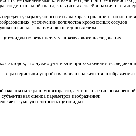
ости с неизмененными клетками, но граничат с эхогенностью д
идке соединительной ткани, кальциевых солей и различных мин
ь передачи ультразвукового сигнала характерна при накоплении 
ообразованиях, увеличении количества кровеносных сосудов.
вукового сигнала тканями щитовидной железы.
 щитовидки по результатам ультразвукового исследования.
ько факторов, что нужно учитывать при заключении исследовани
 – характеристики устройства влияют на качество отображения т
ображения на экране монитора создает впечатление повышенной
– субъективная оценка параметров изображения;
еделяет звуковую плотность щитовидки.