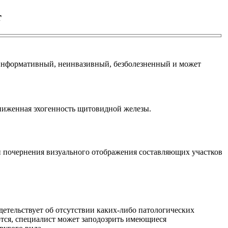
т
оинформативный, неинвазивный, безболезненный и может
ниженная эхогенность щитовидной железы.
ти почернения визуального отображения составляющих участков
детельствует об отсутствии каких-либо патологических
ются, специалист может заподозрить имеющиеся