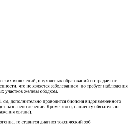
ческих включений, опухолевых образований и страдает от
енности, что не является заболеванием, но требует наблюдения
ых участков железы ободком.
 1 см, дополнительно проводится биопсия видоизмененного
дет назначено лечение. Кроме этого, пациенту обязательно
ажения органа).
генна, то ставится диагноз токсический зоб.