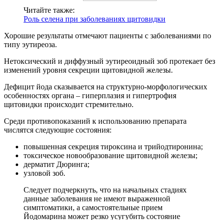
Читайте также:
Роль селена при заболеваниях щитовидки
Хорошие результаты отмечают пациенты с заболеваниями по
типу эутиреоза.
Нетоксический и диффузный эутиреоидный зоб протекает без
изменений уровня секреции щитовидной железы.
Дефицит йода сказывается на структурно-морфологических
особенностях органа – гиперплазия и гипертрофия
щитовидки происходит стремительно.
Среди противопоказаний к использованию препарата
числятся следующие состояния:
повышенная секреция тироксина и трийодтиронина;
токсическое новообразование щитовидной железы;
дерматит Дюринга;
узловой зоб.
Следует подчеркнуть
, что на начальных стадиях
данные заболевания не имеют выраженной
симптоматики, а самостоятельные прием
Йодомарина может резко усугубить состояние