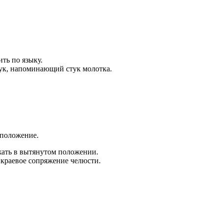
ть по языку.
вук, напоминающий стук молотка.
 положение.
жать в вытянутом положении.
т краевое сопряжение челюсти.