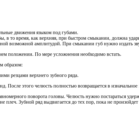
ельные движения языком под губами.
, в то время, как верхняя, при быстром смыкании, должна удари
льной возможной амплитудой. При смыкании губ нужно издать з
чем положении. По мере усложнения необходимо встать.
м образом:
ими резцами верхнего зубного ряда.
унд. После этого челюсть полностью возвращается в изначальное
вномерного поворота головы. Челюсть нужно постараться удер
не плеч. Зубной ряд выдвигается до тех пор, пока не произойде