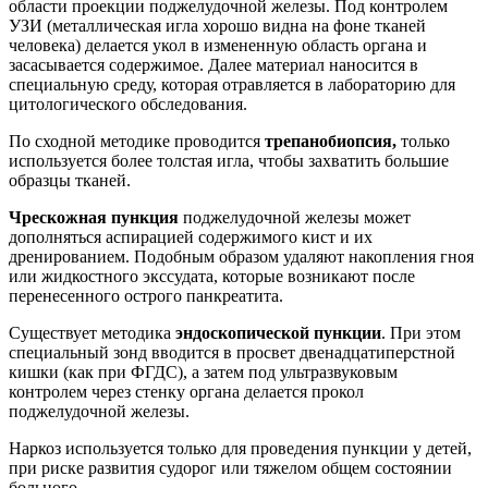
области проекции поджелудочной железы. Под контролем
УЗИ (металлическая игла хорошо видна на фоне тканей
человека) делается укол в измененную область органа и
засасывается содержимое. Далее материал наносится в
специальную среду, которая отравляется в лабораторию для
цитологического обследования.
По сходной методике проводится
трепанобиопсия,
только
используется более толстая игла, чтобы захватить большие
образцы тканей.
Чрескожная пункция
поджелудочной железы может
дополняться аспирацией содержимого кист и их
дренированием. Подобным образом удаляют накопления гноя
или жидкостного экссудата, которые возникают после
перенесенного острого панкреатита.
Существует методика
эндоскопической пункции
. При этом
специальный зонд вводится в просвет двенадцатиперстной
кишки (как при ФГДС), а затем под ультразвуковым
контролем через стенку органа делается прокол
поджелудочной железы.
Наркоз используется только для проведения пункции у детей,
при риске развития судорог или тяжелом общем состоянии
больного.