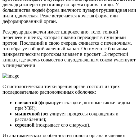
двенадцатиперстную кишку во время приема пищи. У
большинства людей форма желчного пузыря грушевидная или
цилиндрическая. Реже встречается круглая форма или
деформированный орган.
Резервуар для желчи имеет широкое дно, тело, тонкий
перешеек и шейку, которая плавно переходит в пузырный
проток. Последний в свою очередь сливается с печеночным,
что образует общий желчный канал. Он вместе с большим
панкреатическим протоком впадает в просвет 12-перстной
кишки, где желчь совместно с дуоденальным соком участвуют
в пищеварении.
С гистологической точки зрения орган состоит из трех
последовательно расположенных оболочек:
слизистой
(формирует складки, которые также видны
при УЗИ);
мышечной
(регулирует процессы сокращения и
расслабления);
серозной
(покрывает его снаружи).
Из анатомических особенностей полого органа выделяют