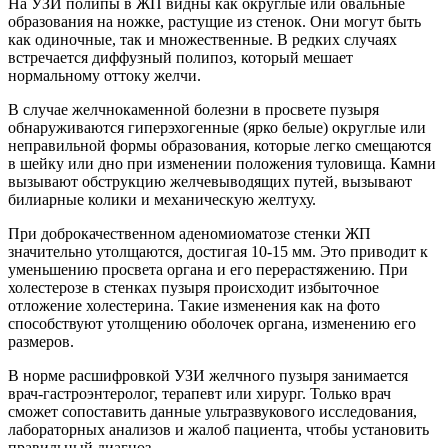
На УЗИ полипы в ЖП видны как округлые или овальные
образования на ножке, растущие из стенок. Они могут быть
как одиночные, так и множественные. В редких случаях
встречается диффузный полипоз, который мешает
нормальному оттоку желчи.
В случае желчнокаменной болезни в просвете пузыря
обнаруживаются гиперэхогенные (ярко белые) округлые или
неправильной формы образования, которые легко смещаются
в шейку или дно при изменении положения туловища. Камни
вызывают обструкцию желчевыводящих путей, вызывают
билиарные колики и механическую желтуху.
При доброкачественном аденомиоматозе стенки ЖП
значительно утолщаются, достигая 10-15 мм. Это приводит к
уменьшению просвета органа и его перерастяжению. При
холестерозе в стенках пузыря происходит избыточное
отложение холестерина. Такие изменения как на фото
способствуют утолщению оболочек органа, изменению его
размеров.
В норме расшифровкой УЗИ желчного пузыря занимается
врач-гастроэнтеролог, терапевт или хирург. Только врач
сможет сопоставить данные ультразвукового исследования,
лабораторных анализов и жалоб пациента, чтобы установить
правильный диагноз.