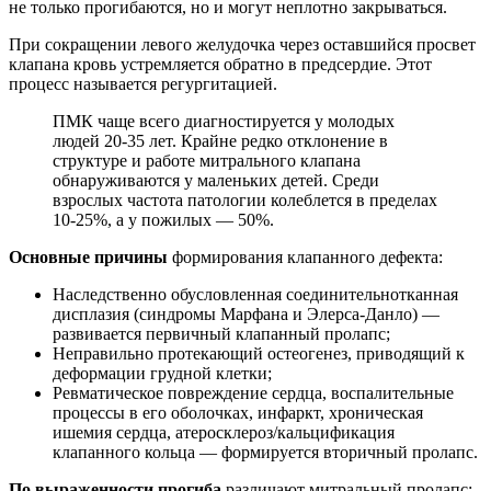
не только прогибаются, но и могут неплотно закрываться.
При сокращении левого желудочка через оставшийся просвет
клапана кровь устремляется обратно в предсердие. Этот
процесс называется регургитацией.
ПМК чаще всего диагностируется у молодых
людей 20-35 лет. Крайне редко отклонение в
структуре и работе митрального клапана
обнаруживаются у маленьких детей. Среди
взрослых частота патологии колеблется в пределах
10-25%, а у пожилых — 50%.
Основные причины
формирования клапанного дефекта:
Наследственно обусловленная соединительнотканная
дисплазия (синдромы Марфана и Элерса-Данло) —
развивается первичный клапанный пролапс;
Неправильно протекающий остеогенез, приводящий к
деформации грудной клетки;
Ревматическое повреждение сердца, воспалительные
процессы в его оболочках, инфаркт, хроническая
ишемия сердца, атеросклероз/кальцификация
клапанного кольца — формируется вторичный пролапс.
По выраженности прогиба
различают митральный пролапс: