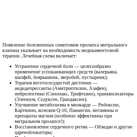
Появление болезненных симптомов пролапса митрального
клапана указывает на необходимость медикаментозной
терапии. Лечебная схема включает:
Устранение сердечной боли — целесообразно
применение успокаивающих средств (валерьяна,
шалфей, боярышник, зверобой, пустырник);
Терапия вегетососудистой дистонии —
андидепрессанты (Амитриптилин, Азафен),
нейролептики (Сонопакс, Трифтазин), транквилизаторы
(Элениум, Седуксен, Грандаксин);
Улучшение метаболизма в миокарде — Рибоксин,
Картинин, коэнзим Q-10, Панангин, витамины и
препараты магния (особенно эффективны при
митральном пролапсе!);
Восстановление сердечного ритма — Обзидан и другие
адреноблокаторы;