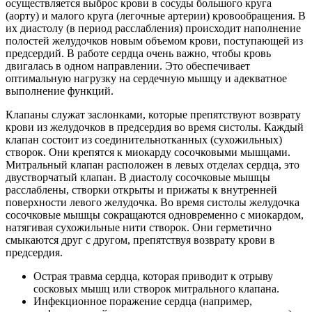
осуществляется выброс крови в сосуды большого круга
(аорту) и малого круга (легочные артерии) кровообращения. В
их диастолу (в период расслабления) происходит наполнение
полостей желудочков новым объемом крови, поступающей из
предсердий. В работе сердца очень важно, чтобы кровь
двигалась в одном направлении. Это обеспечивает
оптимальную нагрузку на сердечную мышцу и адекватное
выполнение функций.
Клапаны служат заслонками, которые препятствуют возврату
крови из желудочков в предсердия во время систолы. Каждый
клапан состоит из соединительнотканных (сухожильных)
створок. Они крепятся к миокарду сосочковыми мышцами.
Митральный клапан расположен в левых отделах сердца, это
двустворчатый клапан. В диастолу сосочковые мышцы
расслаблены, створки открыты и прижаты к внутренней
поверхности левого желудочка. Во время систолы желудочка
сосочковые мышцы сокращаются одновременно с миокардом,
натягивая сухожильные нити створок. Они герметично
смыкаются друг с другом, препятствуя возврату крови в
предсердия.
Острая травма сердца, которая приводит к отрыву
сосковых мышц или створок митрального клапана.
Инфекционное поражение сердца (например,