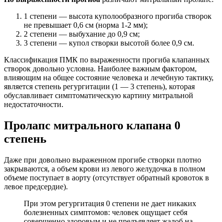
1 степени — высота куполообразного прогиба створок
не превышает 0,6 см (норма 1-2 мм);
2 степени — выбухание до 0,9 см;
3 степени — купол створки высотой более 0,9 см.
Классификация ПМК по выраженности прогиба клапанных
створок довольно условна. Наиболее важным фактором,
влияющим на общее состояние человека и лечебную тактику,
является степень регургитации (1 — 3 степень), которая
обуславливает симптоматическую картину митральной
недостаточности.
Пролапс митрального клапана 0
степень
Даже при довольно выраженном прогибе створки плотно
закрываются, а объем крови из левого желудочка в полном
объеме поступает в аорту (отсутствует обратный кровоток в
левое предсердие).
При этом регургитация 0 степени не дает никаких
болезненных симптомов: человек ощущает себя
совершенно здоровым и не предъявляет жалоб на