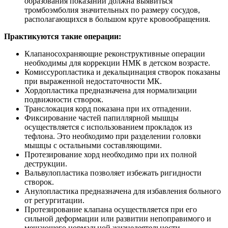
образования показаний должна выявиться
тромбоэмболия значительных по размеру сосудов,
располагающихся в большом круге кровообращения.
Практикуются такие операции:
Клапаносохраняющие реконструктивные операции
необходимы для коррекции НМК в детском возрасте.
Комиссуропластика и декальцинация створок показаны
при выраженной недостаточности МК.
Хордопластика предназначена для нормализации
подвижности створок.
Транслокация корд показана при их отпадении.
Фиксирование частей папиллярной мышцы
осуществляется с использованием прокладок из
тефлона. Это необходимо при разделении головки
мышцы с остальными составляющими.
Протезирование хорд необходимо при их полной
деструкции.
Вальвулопластика позволяет избежать ригидности
створок.
Анулопластика предназначена для избавления больного
от регургитации.
Протезирование клапана осуществляется при его
сильной деформации или развитии непоправимого и
мешающего нормальной жизнедеятельности