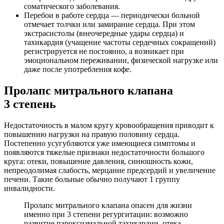
соматического заболевания.
Перебои в работе сердца — периодически больной
отмечает толчки или замирание сердца. При этом
экстрасистолы (внеочередные удары сердца) и
тахикардия (учащение частоты сердечных сокращений)
регистрируется не постоянно, а возникает при
эмоциональном переживании, физической нагрузке или
даже после употребления кофе.
Пролапс митрального клапана
3 степень
Недостаточность в малом кругу кровообращения приводит к
повышению нагрузки на правую половину сердца.
Постепенно усугубляются уже имеющиеся симптомы и
появляются тяжелые признаки недостаточности большого
круга: отеки, повышение давления, синюшность кожи,
непреодолимая слабость, мерцание предсердий и увеличение
печени. Такие больные обычно получают 1 группу
инвалидности.
Пролапс митрального клапана опасен для жизни
именно при 3 степени регургитации: возможно
развитие пароксизмальной тахикардии, отека