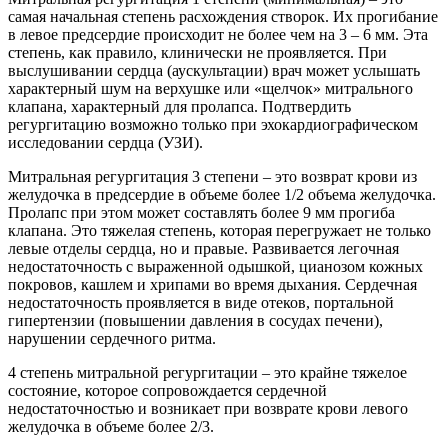
самая начальная степень расхождения створок. Их прогибание
в левое предсердие происходит не более чем на 3 – 6 мм. Эта
степень, как правило, клинически не проявляется. При
выслушивании сердца (аускультации) врач может услышать
характерный шум на верхушке или «щелчок» митрального
клапана, характерный для пролапса. Подтвердить
регургитацию возможно только при эхокардиографическом
исследовании сердца (УЗИ).
Митральная регургитация 3 степени – это возврат крови из
желудочка в предсердие в объеме более 1/2 объема желудочка.
Пролапс при этом может составлять более 9 мм прогиба
клапана. Это тяжелая степень, которая перегружает не только
левые отделы сердца, но и правые. Развивается легочная
недостаточность с выраженной одышкой, цианозом кожных
покровов, кашлем и хрипами во время дыхания. Сердечная
недостаточность проявляется в виде отеков, портальной
гипертензии (повышении давления в сосудах печени),
нарушении сердечного ритма.
4 степень митральной регургитации – это крайне тяжелое
состояние, которое сопровождается сердечной
недостаточностью и возникает при возврате крови левого
желудочка в объеме более 2/3.