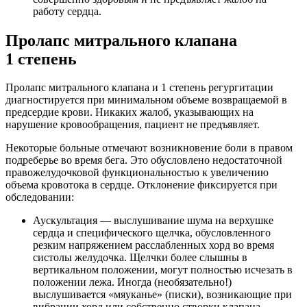
работу сердца.
Пролапс митрального клапана
1 степень
Пролапс митрального клапана и 1 степень регургитации
диагностируется при минимальном объеме возвращаемой в
предсердие крови. Никаких жалоб, указывающих на
нарушение кровообращения, пациент не предъявляет.
Некоторые больные отмечают возникновение боли в правом
подреберье во время бега. Это обусловлено недостаточной
правожелудочковой функциональностью к увеличению
объема кровотока в сердце. Отклонение фиксируется при
обследовании:
Аускультация — выслушивание шума на верхушке
сердца и специфического щелчка, обусловленного
резким напряжением расслабленных хорд во время
систолы желудочка. Щелчки более слышны в
вертикальном положении, могут полностью исчезать в
положении лежа. Иногда (необязательно!)
выслушивается «мяуканье» (писки), возникающие при
вибрации хорд или собственно створки клапана.