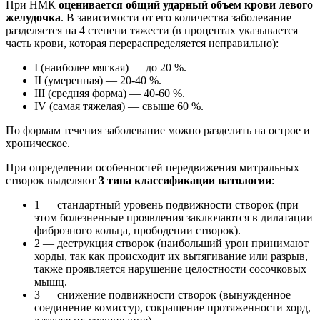
При НМК
оценивается общий ударный объем крови левого
желудочка
. В зависимости от его количества заболевание
разделяется на 4 степени тяжести (в процентах указывается
часть крови, которая перераспределяется неправильно):
I (наиболее мягкая) — до 20 %.
II (умеренная) — 20-40 %.
III (средняя форма) — 40-60 %.
IV (самая тяжелая) — свыше 60 %.
По формам течения заболевание можно разделить на острое и
хроническое.
При определении особенностей передвижения митральных
створок выделяют
3 типа классификации патологии
:
1 — стандартный уровень подвижности створок (при
этом болезненные проявления заключаются в дилатации
фиброзного кольца, прободении створок).
2 — деструкция створок (наибольший урон принимают
хорды, так как происходит их вытягивание или разрыв,
также проявляется нарушение целостности сосочковых
мышц.
3 — снижение подвижности створок (вынужденное
соединение комиссур, сокращение протяженности хорд,