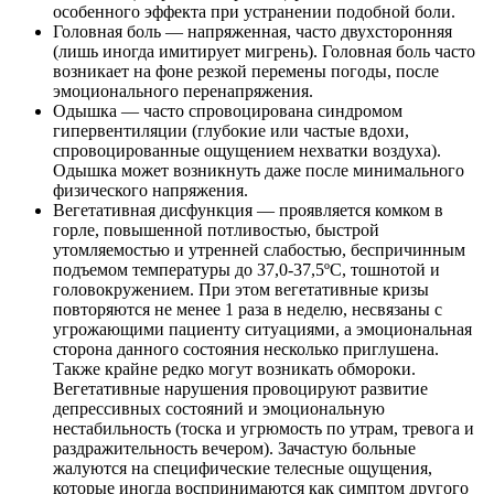
особенного эффекта при устранении подобной боли.
Головная боль — напряженная, часто двухсторонняя
(лишь иногда имитирует мигрень). Головная боль часто
возникает на фоне резкой перемены погоды, после
эмоционального перенапряжения.
Одышка — часто спровоцирована синдромом
гипервентиляции (глубокие или частые вдохи,
спровоцированные ощущением нехватки воздуха).
Одышка может возникнуть даже после минимального
физического напряжения.
Вегетативная дисфункция — проявляется комком в
горле, повышенной потливостью, быстрой
утомляемостью и утренней слабостью, беспричинным
подъемом температуры до 37,0-37,5ºС, тошнотой и
головокружением. При этом вегетативные кризы
повторяются не менее 1 раза в неделю, несвязаны с
угрожающими пациенту ситуациями, а эмоциональная
сторона данного состояния несколько приглушена.
Также крайне редко могут возникать обмороки.
Вегетативные нарушения провоцируют развитие
депрессивных состояний и эмоциональную
нестабильность (тоска и угрюмость по утрам, тревога и
раздражительность вечером). Зачастую больные
жалуются на специфические телесные ощущения,
которые иногда воспринимаются как симптом другого