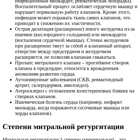
инфекционный миокардит, ревматическая лихорадка).
Воспалительный процесс ослабляет сердечную мышцу и
нарушает нормальную работу клапанов. Кроме этого,
инфекция может поражать ткань самих клапанов, что
приводит к снижению их эластичности.
Острая дилатация (расширение) левого желудочка из-за
ишемии (кислородного голодания) или миокардита
(воспаления сердечной мышцы). Стенки желудочков
при расширении тянут за собой и клапанный аппарат,
отверстие между предсердием и желудочком
расширяется, не позволяя клапанам смыкаться.
Пролапс митрального клапана – прогибание створок
клапана в предсердие, относится к врожденным
аномалиям развития сердца.
Аутоиммунные заболевания (СКВ, ревматоидный
артрит, склеродермия, амилоидоз).
Атеросклероз с отложением холестериновых бляшек на
створках клапанов.
Ишемическая болезнь сердца (например, инфаркт
миокарда, когда поражаются сосочковые мышцы или
хорды клапанов).
Степени митральной регургитации
Митральная регургитация 1 степени (минимальная) – это