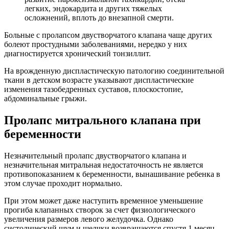
легких, эндокардита и других тяжелых
осложнений, вплоть до внезапной смерти.
Больные с пролапсом двустворчатого клапана чаще других
болеют простудными заболеваниями, нередко у них
диагностируется хронический тонзиллит.
На врожденную диспластическую патологию соединительной
ткани в детском возрасте указывают диспластические
изменения тазобедренных суставов, плоскостопие,
абдоминальные грыжи.
Пролапс митрального клапана при
беременности
Незначительный пролапс двустворчатого клапана и
незначительная митральная недостаточность не является
противопоказанием к беременности, вынашивание ребенка в
этом случае проходит нормально.
При этом может даже наступить временное уменьшение
прогиба клапанных створок за счет физиологического
увеличения размеров левого желудочка. Однако
систолический шум и щелчки возвращаются спустя 1 месяц