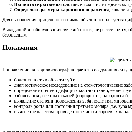
Выявить скрытые патологии
, в том числе переломы, т
Определить размеры кариозного поражения
, локализа
Для выполнения прицельного снимка обычно используется циф
Выходящий из оборудования лучевой поток, не рассеивается, о
безопасным.
Показания
Направление на радиовизиографию дается в следующих ситуац
болезненность в области зуба;
диагностическое исследование на стоматологические забол
определение степени дефицита костной ткани, ее дестру
заболевания десенных тканей (пародонтоз, пародонтит);
выявление степени повреждения зуба после травмирован
контроль роста или состояния третьего моляра (т.е. зуба м
выяснение качества проведенной чистки корневых канало