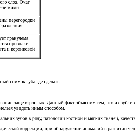
ого слоя. Очаг
нечеткими
шены перегородки
бразования
ует гранулема.
ются признаки
нта и коронковой
дование чаще взрослых. Данный факт объясним тем, что их зубки
нельзя увидеть иным способом.
альних зубов в ряду, патологии костной и мягких тканей, качес
дической коррекции, при обнаружении аномалий в развитии че