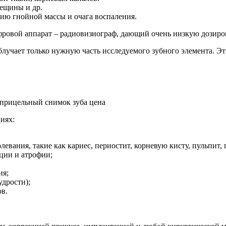
рещины и др.
цию гнойной массы и очага воспаления.
ровой аппарат – радиовизиограф, дающий очень низкую дозиро
блучает только нужную часть исследуемого зубного элемента. Э
иях:
евания, такие как кариес, периостит, корневую кисту, пульпит,
кции и атрофии;
ия;
удрости);
в.