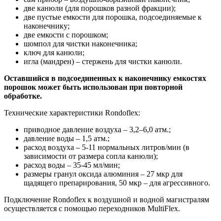
две канюли (для порошков разной фракции);
две пустые емкости для порошка, подсоединяемые к
наконечнику;
две емкости с порошком;
шомпол для чистки наконечника;
ключ для канюли;
игла (мандрен) – стержень для чистки канюли.
Оставшийся в подсоединенных к наконечнику емкостях
порошок может быть использован при повторной
обработке.
Технические характеристики Rondoflex:
приводное давление воздуха – 3,2–6,0 атм.;
давление воды – 1,5 атм.;
расход воздуха – 5-11 нормальных литров/мин (в
зависимости от размера сопла канюли);
расход воды – 35-45 мл/мин;
размеры гранул оксида алюминия – 27 мкр для
щадящего препарирования, 50 мкр – для агрессивного.
Подключение Rondoflex к воздушной и водной магистралям
осуществляется с помощью переходников MultiFlex.