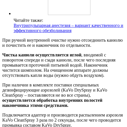
Читайте также:
Внутрипульпарная анестезия – вариант качественного и
эффективного обезболивания
При ручной внутренней очистке нужно отсоединить канюлю
и почистить ее и наконечник по отдельности.
Чистка канюли осуществляется иглой
, вводимой с
поворотом спереди и сзади канюли, после чего последняя
промывается проточной питьевой водой. Наконечник
чистится шомполом. На очищенном аппарате должны
отсутствовать капли воды (нужно обдуть воздухом).
При наличии в комплекте поставки специальных
дезинфицирующие аэрозолей (KaVo DrySpray и KaVo
CleanSpray – поставляются не во все страны),
осуществляется обработка внутренних полостей
наконечника этими средствами.
Подключается адаптер и производится распылением аэрозоля
KaVo CleanSpray 3 раза по 2 секунды, после чего проводится
промывка составом KaVo DrySpray.