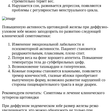
стремительно теряет вес.
Нарушается сон, развивается депрессия, появляются
проблемы с регулярностью менструального цикла.
Повышенную активность щитовидной железы при диффузно-
узловом зобе можно заподозрить по развитию следующей
клинической симптоматики:
Изменение эмоциональной лабильности и
психомоторной активности. Пациент становится
раздражительным, плаксивым, плохо спит.
Потеря веса на фоне хорошего аппетита. Повышение
температура тела до субфебрильных цифр.
Возникновение тахикардии и гипертензии.
Кожные покровы становятся влажными, появляется
тремор конечностей, глазные яблоки приобретают
выпученную форму, возможно развитие нарушений со
стороны пищеварительного тракта в виде диареи.
Рекомендуем почитать:
Симптомы и лечение клинического
эутиреоза щитовидки
При диффузном эндемическом зобе размер железы резко
увеличивается, что можно обнаружить не только при