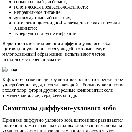
гормональный дисбаланс;
генетическая предрасположенность;
неправильное питание;
аутоиммунные заболевания;
патологии щитовидной железы, такие как тиреоидит
Хашимото;
туберкулез и другие инфекции.
Вероятность возникновения диффузно-узлового зоба
щитовидки увеличивается у людей, которые ведут
малоподвижный образ жизни, испытывают частое
психическое перенапряжение.
К фактору развития диффузного зоба относится регулярное
употребление воды, в состав которой в большом количестве
входят хлор, фтор и другие вредные компоненты: соли
тяжелых металлов, сера, бензол и др.
Симптомы диффузно-узлового зоба
Признаки диффузно-узлового зоба щитовидки развиваются
постепенно. На начальных стадиях заболевания жалобы на
ухудшение состояния здоровья у пациента отсутствуют.