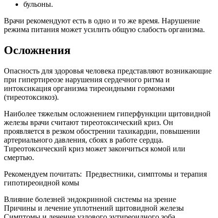
бульоны.
Врачи рекомендуют есть в одно и то же время. Нарушение
режима питания может усилить общую слабость организма.
Осложнения
Опасность для здоровья человека представляют возникающие
при гипертиреозе нарушения сердечного ритма и
интоксикация организма тиреоидными гормонами
(тиреотоксикоз).
Наиболее тяжелым осложнением гиперфункции щитовидной
железы врачи считают тиреотоксический криз. Он
проявляется в резком обострении тахикардии, повышении
артериального давления, сбоях в работе сердца.
Тиреотоксический криз может закончиться комой или
смертью.
Рекомендуем почитать:
Предвестники, симптомы и терапия
гипотиреоидной комы
Влияние болезней эндокринной системы на зрение
Причины и лечение уплотнений щитовидной железы
Симптомы и лечение узлового эутиреоидного зоба