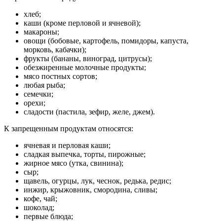
хлеб;
каши (кроме перловой и ячневой);
макароны;
овощи (бобовые, картофель, помидоры, капуста,
морковь, кабачки);
фрукты (бананы, виноград, цитрусы);
обезжиренные молочные продукты;
мясо постных сортов;
любая рыба;
семечки;
орехи;
сладости (пастила, зефир, желе, джем).
К запрещенным продуктам относятся:
ячневая и перловая каши;
сладкая выпечка, торты, пирожные;
жирное мясо (утка, свинина);
сыр;
щавель, огурцы, лук, чеснок, редька, редис;
инжир, крыжовник, смородина, сливы;
кофе, чай;
шоколад;
первые блюда;