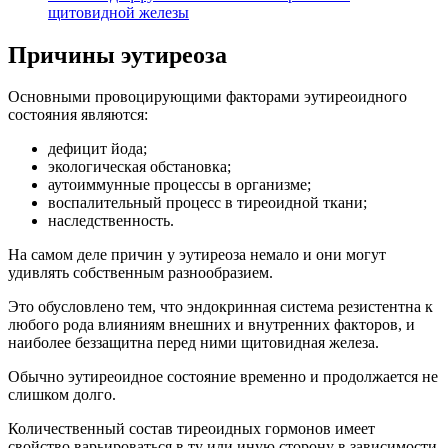
щитовидной железы
Причины эутиреоза
Основными провоцирующими факторами эутиреоидного
состояния являются:
дефицит йода;
экологическая обстановка;
аутоиммунные процессы в организме;
воспалительный процесс в тиреоидной ткани;
наследственность.
На самом деле причин у эутиреоза немало и они могут
удивлять собственным разнообразием.
Это обусловлено тем, что эндокринная система резистентна к
любого рода влияниям внешних и внутренних факторов, и
наиболее беззащитна перед ними щитовидная железа.
Обычно эутиреоидное состояние временно и продолжается не
слишком долго.
Количественный состав тиреоидных гормонов имеет
свойство варьироваться в ту или иную сторону в зависимости