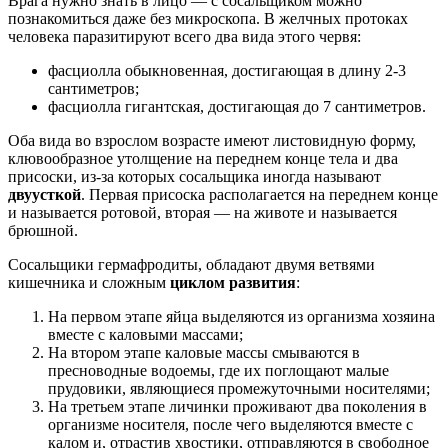
Врага нужно знать в лицо — с сосальщиком можно
познакомиться даже без микроскопа. В желчных протоках
человека паразитируют всего два вида этого червя:
фасциолла обыкновенная, достигающая в длину 2-3
сантиметров;
фасциолла гигантская, достигающая до 7 сантиметров.
Оба вида во взрослом возрасте имеют листовидную форму,
клювообразное утолщение на переднем конце тела и два
присоски, из-за которых сосальщика иногда называют
двуусткой
. Первая присоска располагается на переднем конце
и называется ротовой, вторая — на животе и называется
брюшной.
Сосальщики гермафродиты, обладают двумя ветвями
кишечника и сложным
циклом развития
:
На первом этапе яйца выделяются из организма хозяина
вместе с каловыми массами;
На втором этапе каловые массы смываются в
пресноводные водоемы, где их поглощают малые
прудовики, являющиеся промежуточными носителями;
На третьем этапе личинки проживают два поколения в
организме носителя, после чего выделяются вместе с
калом и, отрастив хвостики, отправляются в свободное