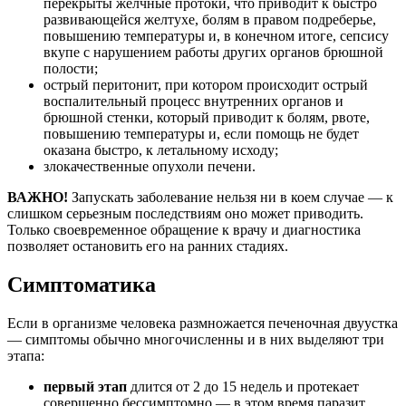
перекрыты желчные протоки, что приводит к быстро
развивающейся желтухе, болям в правом подреберье,
повышению температуры и, в конечном итоге, сепсису
вкупе с нарушением работы других органов брюшной
полости;
острый перитонит, при котором происходит острый
воспалительный процесс внутренних органов и
брюшной стенки, который приводит к болям, рвоте,
повышению температуры и, если помощь не будет
оказана быстро, к летальному исходу;
злокачественные опухоли печени.
ВАЖНО!
Запускать заболевание нельзя ни в коем случае — к
слишком серьезным последствиям оно может приводить.
Только своевременное обращение к врачу и диагностика
позволяет остановить его на ранних стадиях.
Симптоматика
Если в организме человека размножается печеночная двуустка
— симптомы обычно многочисленны и в них выделяют три
этапа:
первый этап
длится от 2 до 15 недель и протекает
совершенно бессимптомно — в этом время паразит