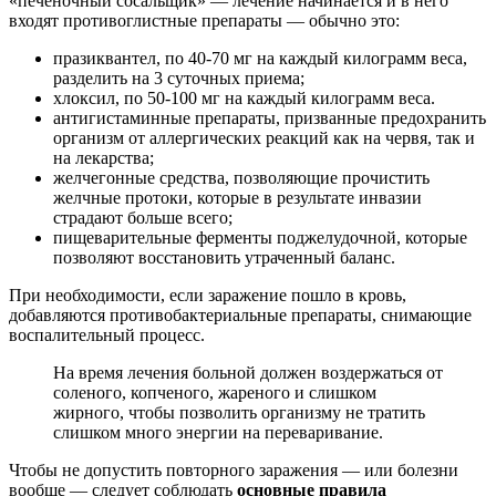
«печеночный сосальщик» — лечение начинается и в него
входят противоглистные препараты — обычно это:
празиквантел, по 40-70 мг на каждый килограмм веса,
разделить на 3 суточных приема;
хлоксил, по 50-100 мг на каждый килограмм веса.
антигистаминные препараты, призванные предохранить
организм от аллергических реакций как на червя, так и
на лекарства;
желчегонные средства, позволяющие прочистить
желчные протоки, которые в результате инвазии
страдают больше всего;
пищеварительные ферменты поджелудочной, которые
позволяют восстановить утраченный баланс.
При необходимости, если заражение пошло в кровь,
добавляются противобактериальные препараты, снимающие
воспалительный процесс.
На время лечения больной должен воздержаться от
соленого, копченого, жареного и слишком
жирного, чтобы позволить организму не тратить
слишком много энергии на переваривание.
Чтобы не допустить повторного заражения — или болезни
вообще — следует соблюдать
основные
правила