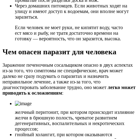
промытые после разделки доска и нож.
Через домашних питомцев. Если животных ходят на
улицу и имеют доступ к водоемам, они вполне могут
заразиться.
Если человек не моет руки, не кипятит воду, часто
ест мясо и рыбу, не тратя достаточно времени на
готовку — вероятность, что он заразится, высока.
Чем опасен паразит для человека
Заражение печеночным сосальщиком опасно в двух аспектах
из-за того, что симптомы не специфические, врач может
далеко не сразу подумать о паразитах и назначить
неправильное лечение, а также из-за того, что
диагностировать заболевание трудно, оно может
легко может
приводить к осложнениям
:
желчный перитонит, при котором происходит излияние
желчи в брюшную полость, чреватое развитием
дегенеративных, воспалительных и некротических
процессов;
гнойный холангит, при котором оказываются