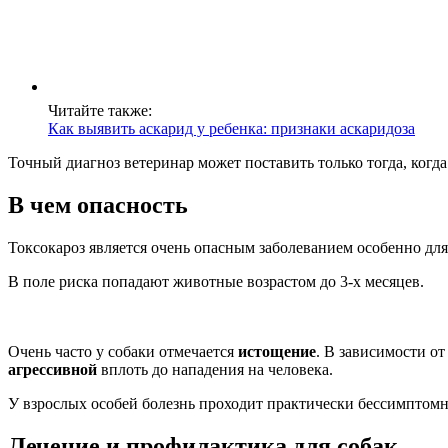
Читайте также:
Как выявить аскарид у ребенка: признаки аскаридоза
Точный диагноз ветеринар может поставить только тогда, когда
В чем опасность
Токсокароз является очень опасным заболеванием особенно дл
В поле риска попадают животные возрастом до 3-х месяцев.
Очень часто у собаки отмечается
истощение
. В зависимости о
агрессивной
вплоть до нападения на человека.
У взрослых особей болезнь проходит практически бессимптомн
Лечение и профилактика для собак