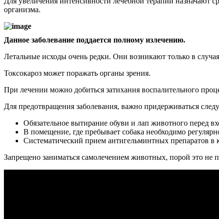
Для увеличения интенсивности лечебной терапии назначают 
организма.
Данное заболевание поддается полному излечению.
Летальные исходы очень редки. Они возникают только в случая
Токсокароз может поражать органы зрения.
При лечении можно добиться затихания воспалительного проце
Для предотвращения заболевания, важно придерживаться сле
Обязательное вытирание обуви и лап животного перед вх
В помещение, где пребывает собака необходимо регулярн
Систематический прием антигельминтных препаратов в к
Запрещено заниматься самолечением животных, порой это не п