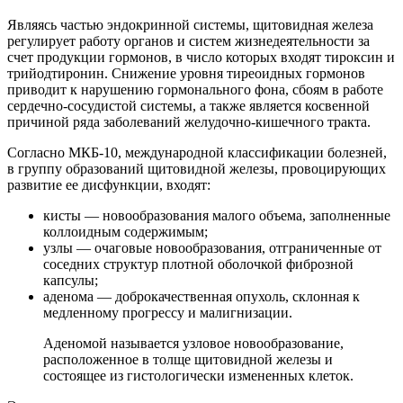
Являясь частью эндокринной системы, щитовидная железа
регулирует работу органов и систем жизнедеятельности за
счет продукции гормонов, в число которых входят тироксин и
трийодтиронин. Снижение уровня тиреоидных гормонов
приводит к нарушению гормонального фона, сбоям в работе
сердечно-сосудистой системы, а также является косвенной
причиной ряда заболеваний желудочно-кишечного тракта.
Согласно МКБ-10, международной классификации болезней,
в группу образований щитовидной железы, провоцирующих
развитие ее дисфункции, входят:
кисты — новообразования малого объема, заполненные
коллоидным содержимым;
узлы — очаговые новообразования, отграниченные от
соседних структур плотной оболочкой фиброзной
капсулы;
аденома — доброкачественная опухоль, склонная к
медленному прогрессу и малигнизации.
Аденомой называется узловое новообразование,
расположенное в толще щитовидной железы и
состоящее из гистологически измененных клеток.