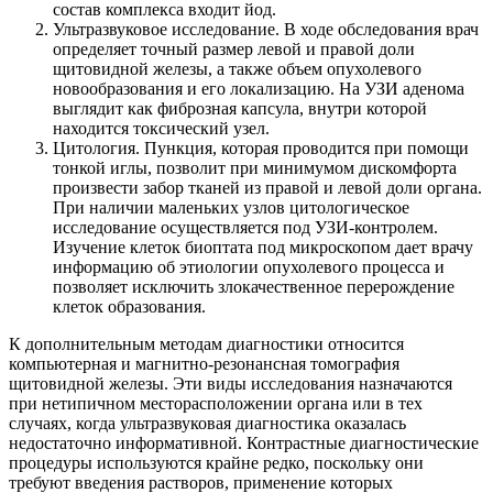
состав комплекса входит йод.
Ультразвуковое исследование. В ходе обследования врач
определяет точный размер левой и правой доли
щитовидной железы, а также объем опухолевого
новообразования и его локализацию. На УЗИ аденома
выглядит как фиброзная капсула, внутри которой
находится токсический узел.
Цитология. Пункция, которая проводится при помощи
тонкой иглы, позволит при минимумом дискомфорта
произвести забор тканей из правой и левой доли органа.
При наличии маленьких узлов цитологическое
исследование осуществляется под УЗИ-контролем.
Изучение клеток биоптата под микроскопом дает врачу
информацию об этиологии опухолевого процесса и
позволяет исключить злокачественное перерождение
клеток образования.
К дополнительным методам диагностики относится
компьютерная и магнитно-резонансная томография
щитовидной железы. Эти виды исследования назначаются
при нетипичном месторасположении органа или в тех
случаях, когда ультразвуковая диагностика оказалась
недостаточно информативной. Контрастные диагностические
процедуры используются крайне редко, поскольку они
требуют введения растворов, применение которых