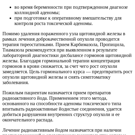
во время беременности при подтвержденном диагнозе
коллоидной аденомы;
при подготовке к оперативному вмешательству для
контроля роста токсической аденомы.
Помимо удаления пораженного узла щитовидной железы в
рамках лечения доброкачественной опухоли проводится
терапия тиреостатиками. Прием Карбимазола, Пропицила,
Тиамазола рекомендуется при выявленном в результате
лабораторной диагностики дисбалансе гормонов щитовидной
железы. Благодаря гормональной терапии концентрация
гормонов в крови снижается, за счет чего рост опухоли
замедляется. Цель гормонального курса — предотвратить рост
опухоли щитовидной железы и снять симптоматику
заболевания.
Пожилым пациентам назначается прием препаратов
радиоактивного йода. Применением этого метода,
основанного на способности аденомы токсического типа
впитывать радиоактивные йодистые соединения, удается
добиться разрушения внутренних структур опухоли и ее
окончательного распада.
Лечение радиоактивным йодом назначается при наличии