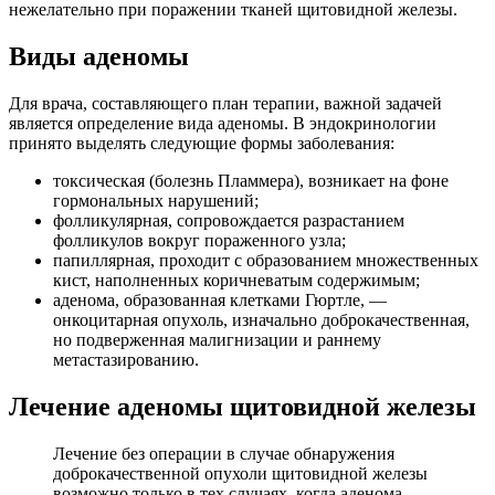
нежелательно при поражении тканей щитовидной железы.
Виды аденомы
Для врача, составляющего план терапии, важной задачей
является определение вида аденомы. В эндокринологии
принято выделять следующие формы заболевания:
токсическая (болезнь Пламмера), возникает на фоне
гормональных нарушений;
фолликулярная, сопровождается разрастанием
фолликулов вокруг пораженного узла;
папиллярная, проходит с образованием множественных
кист, наполненных коричневатым содержимым;
аденома, образованная клетками Гюртле, —
онкоцитарная опухоль, изначально доброкачественная,
но подверженная малигнизации и раннему
метастазированию.
Лечение аденомы щитовидной железы
Лечение без операции в случае обнаружения
доброкачественной опухоли щитовидной железы
возможно только в тех случаях, когда аденома