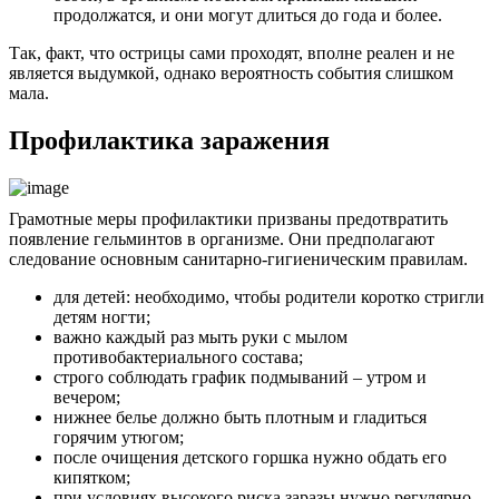
продолжатся, и они могут длиться до года и более.
Так, факт, что острицы сами проходят, вполне реален и не
является выдумкой, однако вероятность события слишком
мала.
Профилактика заражения
Грамотные меры профилактики призваны предотвратить
появление гельминтов в организме. Они предполагают
следование основным санитарно-гигиеническим правилам.
для детей: необходимо, чтобы родители коротко стригли
детям ногти;
важно каждый раз мыть руки с мылом
противобактериального состава;
строго соблюдать график подмываний – утром и
вечером;
нижнее белье должно быть плотным и гладиться
горячим утюгом;
после очищения детского горшка нужно обдать его
кипятком;
при условиях высокого риска заразы нужно регулярно