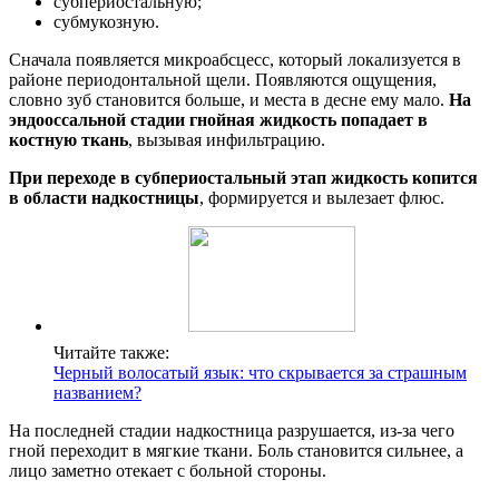
субпериостальную;
субмукозную.
Сначала появляется микроабсцесс, который локализуется в
районе периодонтальной щели. Появляются ощущения,
словно зуб становится больше, и места в десне ему мало.
На
эндооссальной стадии гнойная жидкость попадает в
костную ткань
, вызывая инфильтрацию.
При переходе в субпериостальный этап жидкость копится
в области надкостницы
, формируется и вылезает флюс.
Читайте также:
Черный волосатый язык: что скрывается за страшным
названием?
На последней стадии надкостница разрушается, из-за чего
гной переходит в мягкие ткани. Боль становится сильнее, а
лицо заметно отекает с больной стороны.