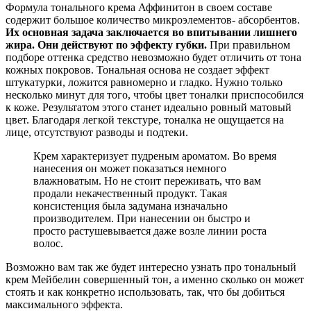
Формула тонального крема Аффинитон в своем составе
содержит большое количество микроэлементов- абсорбентов.
Их основная задача заключается во впитывании лишнего
жира. Они действуют по эффекту губки.
При правильном
подборе оттенка средство невозможно будет отличить от тона
кожных покровов. Тональная основа не создает эффект
штукатурки, ложится равномерно и гладко. Нужно только
несколько минут для того, чтобы цвет тоналки приспособился
к коже. Результатом этого станет идеально ровный матовый
цвет. Благодаря легкой текстуре, тоналка не ощущается на
лице, отсутствуют разводы и подтеки.
Крем характеризует пудреным ароматом. Во время
нанесения он может показаться немного
влажноватым. Но не стоит переживать, что вам
продали некачественный продукт. Такая
консистенция была задумана изначально
производителем. При нанесении он быстро и
просто растушевывается даже возле линии роста
волос.
Возможно вам так же будет интересно узнать про тональный
крем Мейбелин совершенный тон, а именно сколько он может
стоять и как конкретно использовать, так, что бы добиться
максимального эффекта.