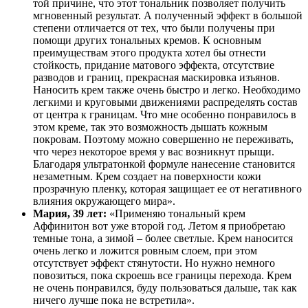
той причине, что этот тональник позволяет получить
мгновенный результат. А полученный эффект в большой
степени отличается от тех, что были получены при
помощи других тональных кремов. К основным
преимуществам этого продукта хотел бы отнести
стойкость, придание матового эффекта, отсутствие
разводов и границ, прекрасная маскировка изъянов.
Наносить крем также очень быстро и легко. Необходимо
легкими и круговыми движениями распределять состав
от центра к границам. Что мне особенно понравилось в
этом креме, так это возможность дышать кожным
покровам. Поэтому можно совершенно не переживать,
что через некоторое время у вас возникнут прыщи.
Благодаря ультратонкой формуле нанесение становится
незаметным. Крем создает на поверхности кожи
прозрачную пленку, которая защищает ее от негативного
влияния окружающего мира».
Мария, 39 лет:
«Применяю тональный крем
Аффинитон вот уже второй год. Летом я приобретаю
темные тона, а зимой – более светлые. Крем наносится
очень легко и ложится ровным слоем, при этом
отсутствует эффект стянутости. Но нужно немного
повозиться, пока скроешь все границы перехода. Крем
не очень понравился, буду пользоваться дальше, так как
ничего лучше пока не встретила».