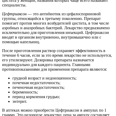
цистита у женщин, названия которых чаще всего называют
специалисты.
Цефтриаксон
— это антибиотик из цефалоспориновой
группы, относящийся к третьему поколению. Препарат
помогает против многих возбудителей цистита, в том числе
аэробных и анаэробных бактерий. Лекарство предназначено
исключительно для приготовления инъекций. Цефтриаксон
вводят в организм внутривенно, внутримышечно или с
помощью капельниц.
После приготовления раствор сохраняет эффективность в
течение 6 часов, если за это время лекарство не используется,
его утилизируют. Дозировка препарата назначается
индивидуально для каждого пациента. Главными
противопоказаниями для применения препарата являются:
грудной возраст и недоношенность;
почечная недостаточность;
печеночная недостаточность;
беременность;
период кормления грудью;
энтерит.
В аптеках можно приобрести Цефтриаксон в ампулах по 1
грамму. Это недорогое лекарство: цена за ампулу составляет