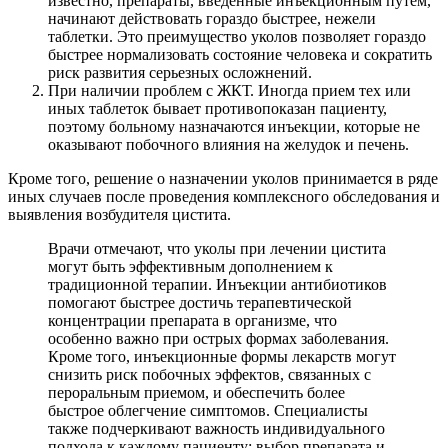
известно, препараты, введенные инъекционным путем,
начинают действовать гораздо быстрее, нежели
таблетки. Это преимущество уколов позволяет гораздо
быстрее нормализовать состояние человека и сократить
риск развития серьезных осложнений.
При наличии проблем с ЖКТ. Иногда прием тех или
иных таблеток бывает противопоказан пациенту,
поэтому больному назначаются инъекции, которые не
оказывают побочного влияния на желудок и печень.
Кроме того, решение о назначении уколов принимается в ряде
иных случаев после проведения комплексного обследования и
выявления возбудителя цистита.
Врачи отмечают, что уколы при лечении цистита
могут быть эффективным дополнением к
традиционной терапии. Инъекции антибиотиков
помогают быстрее достичь терапевтической
концентрации препарата в организме, что
особенно важно при острых формах заболевания.
Кроме того, инъекционные формы лекарств могут
снизить риск побочных эффектов, связанных с
пероральным приемом, и обеспечить более
быстрое облегчение симптомов. Специалисты
также подчеркивают важность индивидуального
подхода к каждому пациенту: выбор препарата и