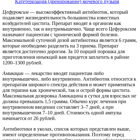
Катетеризация (дренирование) мочевого пузыря
Цефуроксим
— высокоэффективный антибиотик, который
подавляет жизнедеятельность большинства известных
возбудителей цистита. Препарат вводят в организм как
внутривенно, так и внутримышечно. Чаще всего Цефуроксим
назначают пациентам с хронической формой болезни.
Максимальной суточной дозой антибиотика является 6 грамм,
которые необходимо разделить на 3 приема. Препарат
является достаточно дорогим. За 10 порций порошка для
приготовления инъекций вам придется заплатить в районе
1200–1300 рублей.
Амикацин
— лекарство вводят пациентам либо
внутримышечно, либо внутривенно. Антибиотик относится к
препаратам широкого спектра действия и может применяться
для терапии как хронической, так и острой формы цистита.
Максимальная дозировка Амикацина в сутки для взрослых не
должна превышать 1,5 грамма. Обычно курс лечения при
внутривенном введении составляет 3–7 дней, а при
внутримышечном 7–10 дней. Стоимость одной ампулы
начинается от 26 рублей.
Антибиотики в уколах, список которых представлен выше,
имеют определенные противопоказания. Поэтому перед