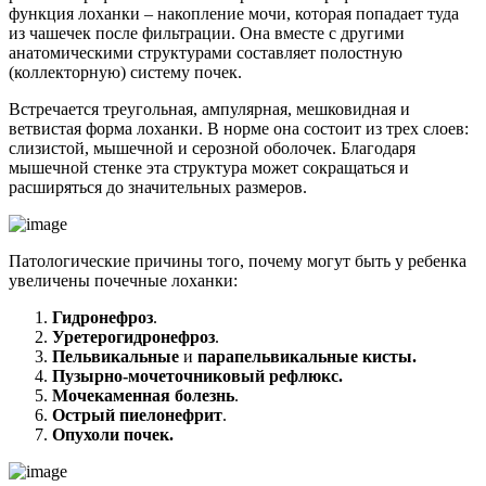
функция лоханки – накопление мочи, которая попадает туда
из чашечек после фильтрации. Она вместе с другими
анатомическими структурами составляет полостную
(коллекторную) систему почек.
Встречается треугольная, ампулярная, мешковидная и
ветвистая форма лоханки. В норме она состоит из трех слоев:
слизистой, мышечной и серозной оболочек. Благодаря
мышечной стенке эта структура может сокращаться и
расширяться до значительных размеров.
Патологические причины того, почему могут быть у ребенка
увеличены почечные лоханки:
Гидронефроз
.
Уретерогидронефроз
.
Пельвикальные
и
парапельвикальные кисты.
Пузырно-мочеточниковый рефлюкс.
Мочекаменная болезнь
.
Острый пиелонефрит
.
Опухоли почек.