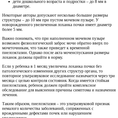
дети дошкольного возраста и подростки – до 8 мм в
диаметре.
Некоторые авторы допускают несколько большие размеры
структуры – до 10 мм при пустом мочевом пузыре. У
новорожденного увеличенная лоханка почки имеет диаметр
более 5 мм.
Важно понимать, что при наполненном мочевом пузыре
возможен физиологический заброс мочи обратно вверх по
мочеточникам, что также приведет к временной
пиелоэктазии. Однако после акта мочеиспускания размеры
лоханок должны прийти в норму.
Если у ребенка в 1 месяц увеличена лоханка почки без
патологического изменения других структур органа, то
повторное ультразвуковое исследование назначается через три
месяца с целью контроля состояния. Когда имеется стойкая
пиелоэктазия, ребенок должен пройти комплексное
обследование для выяснения причины симптома и назначения
лечения.
Таким образом, пиелоэктазия – это ультразвуковой признак
немалого количества заболеваний, сопряженных с
врожденными дефектами почек или нарушением
уродинамики.