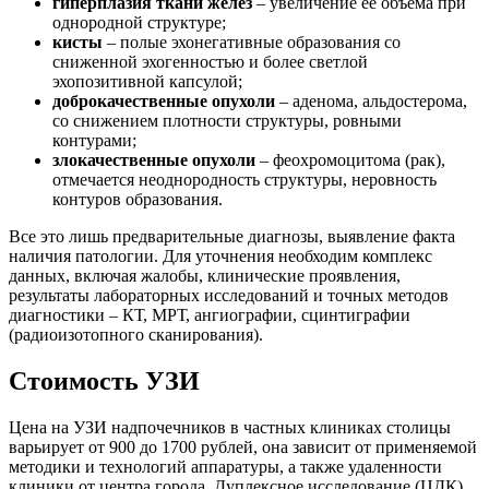
гиперплазия ткани желез
– увеличение ее объема при
однородной структуре;
кисты
– полые эхонегативные образования со
сниженной эхогенностью и более светлой
эхопозитивной капсулой;
доброкачественные опухоли
– аденома, альдостерома,
со снижением плотности структуры, ровными
контурами;
злокачественные опухоли
– феохромоцитома (рак),
отмечается неоднородность структуры, неровность
контуров образования.
Все это лишь предварительные диагнозы, выявление факта
наличия патологии. Для уточнения необходим комплекс
данных, включая жалобы, клинические проявления,
результаты лабораторных исследований и точных методов
диагностики – КТ, МРТ, ангиографии, сцинтиграфии
(радиоизотопного сканирования).
Стоимость УЗИ
Цена на УЗИ надпочечников в частных клиниках столицы
варьирует от 900 до 1700 рублей, она зависит от применяемой
методики и технологий аппаратуры, а также удаленности
клиники от центра города. Дуплексное исследование (ЦДК)