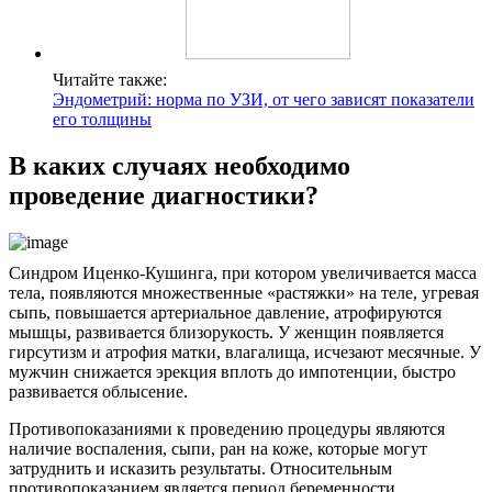
Читайте также:
Эндометрий: норма по УЗИ, от чего зависят показатели
его толщины
В каких случаях необходимо
проведение диагностики?
Синдром Иценко-Кушинга, при котором увеличивается масса
тела, появляются множественные «растяжки» на теле, угревая
сыпь, повышается артериальное давление, атрофируются
мышцы, развивается близорукость. У женщин появляется
гирсутизм и атрофия матки, влагалища, исчезают месячные. У
мужчин снижается эрекция вплоть до импотенции, быстро
развивается облысение.
Противопоказаниями к проведению процедуры являются
наличие воспаления, сыпи, ран на коже, которые могут
затруднить и исказить результаты. Относительным
противопоказанием является период беременности,