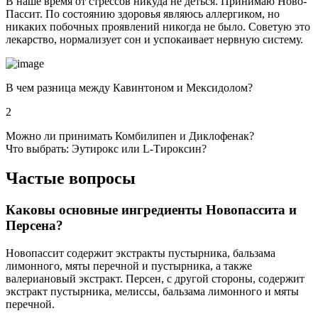
В наше время от стрессов никуда не деться. Принимаю Ново-
Пассит. По состоянию здоровья являюсь аллергиком, но
никаких побочных проявлений никогда не было. Советую это
лекарство, нормализует сон и успокаивает нервную систему.
В чем разница между Кавинтоном и Мексидолом?
2
Можно ли принимать Комбилипен и Диклофенак?
Что выбрать: Эутирокс или L-Тироксин?
Частые вопросы
Каковы основные ингредиенты Новопассита и
Персена?
Новопассит содержит экстракты пустырника, бальзама
лимонного, мяты перечной и пустырника, а также
валериановый экстракт. Персен, с другой стороны, содержит
экстракт пустырника, мелиссы, бальзама лимонного и мяты
перечной.