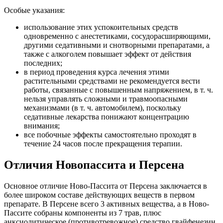
Особые указания:
использование этих успокоительных средств
одновременно с анестетиками, сосудорасширяющими,
другими седативными и снотворными препаратами, а
также с алкоголем повышает эффект от действия
последних;
в период проведения курса лечения этими
растительными средствами не рекомендуется вести
работы, связанные с повышенным напряжением, в т. ч.
нельзя управлять сложными и травмоопасными
механизмами (в т. ч. автомобилем), поскольку
седативные лекарства понижают концентрацию
внимания;
все побочные эффекты самостоятельно проходят в
течение 24 часов после прекращения терапии.
Отличия Новопассита и Персена
Основное отличие Ново-Пассита от Персена заключается в
более широком составе действующих веществ в первом
препарате. В Персене всего 3 активных вещества, а в Ново-
Пассите собраны компоненты из 7 трав, плюс
анксиолитическое (противотревожное) средство гвайфенезин.