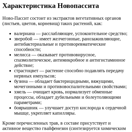
Характеристика Новопассита
Ново-Пассит состоит из экстрактов вегетативных органов
(листьев, цветов, корневищ) таких растений, как:
валериана — расслабляющее, успокоительное средство;
зверобой — имеет желчегонные, ранозаживляющие,
антибактериальные и противоревматические
способности;
мелисса — оказывает противовирусное,
спазмолитическое, антимикробное и антигистаминное
действие;
страстоцвет — растение способно подавлять передачу
нервных импульсов;
бузина — обладает бактерицидными, вяжущими,
мочегонными и противовоспалительными свойствами;
хмель — очищает кровь, нормализует обменные
процессы, обладает дубильными и болеутоляющими
параметрами;
боярышник — улучшает доступ кислорода к сердечной
мышце, укрепляет капилляры.
Кроме перечисленных трав, в составе присутствует и
активное вещество гвайфенезин (синтезируется химическим