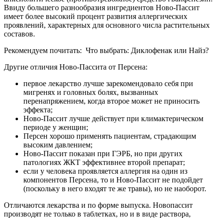
Ввиду большего разнообразия ингредиентов Ново-Пассит
имеет более высокий процент развития аллергических
проявлений, характерных для основного числа растительных
составов.
Рекомендуем почитать:
Что выбрать: Диклофенак или Найз?
Другие отличия Ново-Пассита от Персена:
первое лекарство лучше зарекомендовало себя при
мигренях и головных болях, вызванных
перенапряжением, когда второе может не приносить
эффекта;
Ново-Пассит лучше действует при климактерическом
периоде у женщин;
Персен хорошо применять пациентам, страдающим
высоким давлением;
Ново-Пассит показан при ГЭРБ, но при других
патологиях ЖКТ эффективнее второй препарат;
если у человека проявляется аллергия на один из
компонентов Персена, то и Ново-Пассит не подойдет
(поскольку в него входят те же травы), но не наоборот.
Отличаются лекарства и по форме выпуска. Новопассит
производят не только в таблетках, но и в виде раствора,