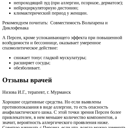
непроходящий зуд (при аллергии, псориазе, дерматозе);
нейроциркуляторную дистонию;
климактерический период у женщин.
Рекомендуем почитать:
Совместимость Вольтарена и
Диклофенака
А Персен, кроме успокаивающего эффекта при повышенной
возбудимости и бессоннице, оказывает умеренное
спазмолитическое действие:
снижает тонус гладкой мускулатуры;
расширяет сосуды;
обезболивает.
Отзывы врачей
Низова И.Г., терапевт, г. Мурманск
Хорошие седативные средства. Но если выявлены
противопоказания в виде аллергии, то есть опасность
анафилактического шока. С этой точки зрения Персен более
привлекателен, в нем меньшее количество компонентов, а
значит, вероятность аллергического проявления ниже.
Советую начинать с Персена, если что, всегда можно заменить