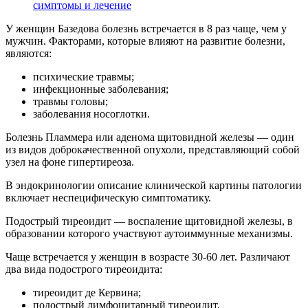
симптомы и лечение
У женщин Базедова болезнь встречается в 8 раз чаще, чем у
мужчин. Факторами, которые влияют на развитие болезни,
являются:
психические травмы;
инфекционные заболевания;
травмы головы;
заболевания носоглотки.
Болезнь Пламмера или аденома щитовидной железы — один
из видов доброкачественной опухоли, представляющий собой
узел на фоне гипертиреоза.
В эндокринологии описание клинической картины патологии
включает неспецифическую симптоматику.
Подострый тиреоидит — воспаление щитовидной железы, в
образовании которого участвуют аутоиммунные механизмы.
Чаще встречается у женщин в возрасте 30-60 лет. Различают
два вида подострого тиреоидита:
тиреоидит де Кервина;
подострый лимфоцитарный тиреоидит.