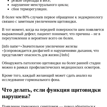
резкие перепады в весе;
нарушение менструального цикла;
сбои терморегуляции.
В более чем 80% случаев первое обращение к эндокринологу
связано с заметным увеличением щитовидки.
В тот момент, когда на передней поверхности шеи появляется
выраженный дефект, пациент понимает, что причина – не в
переутомлении и вероятнее всего он болен.
[info name=»Значительное увеличение железы
«]сопровождается дисфагией и нарушениями дыхания, что
представляет опасность для жизни.[/info]
Обнаружить патологию щитовидки на более ранней стадии
можно в рамках профилактических медицинских осмотров.
Кроме того, каждый желающий может сдать анализ на
исследование гормонального фона.
Что делать, если функция щитовидки
нарушена?
Появление тревожных симптомов — повод обратиться к