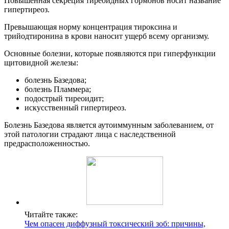
Повышенная секреция тиреоидных гормонов носит название
гипертиреоз.
Превышающая норму концентрация тироксина и
трийодтиронина в крови наносит ущерб всему организму.
Основные болезни, которые появляются при гиперфункции
щитовидной железы:
болезнь Базедова;
болезнь Пламмера;
подострый тиреоидит;
искусственный гипертиреоз.
Болезнь Базедова является аутоиммунным заболеванием, от
этой патологии страдают лица с наследственной
предрасположенностью.
Читайте также:
Чем опасен диффузный токсический зоб: причины,