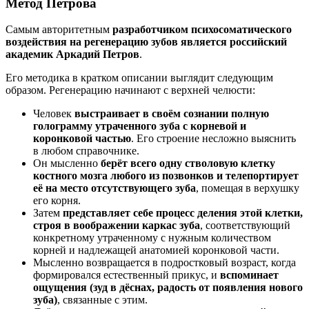
Метод Петрова
Самым авторитетным
разработчиком психосоматического
воздействия на регенерацию зубов является российский
академик Аркадий Петров
.
Его методика в кратком описании выглядит следующим
образом. Регенерацию начинают с верхней челюсти:
Человек
выстраивает в своём сознании полную
голограмму утраченного зуба с корневой и
коронковой частью
. Его строение несложно выяснить
в любом справочнике.
Он мысленно
берёт всего одну стволовую клетку
костного мозга любого из позвонков и телепортирует
её на место отсутствующего зуба
, помещая в верхушку
его корня.
Затем
представляет себе процесс деления этой клетки,
строя в воображении каркас зуба
, соответствующий
конкретному утраченному с нужным количеством
корней и надлежащей анатомией коронковой части.
Мысленно возвращается в подростковый возраст, когда
формировался естественный прикус, и
вспоминает
ощущения (зуд в дёснах, радость от появления нового
зуба)
, связанные с этим.