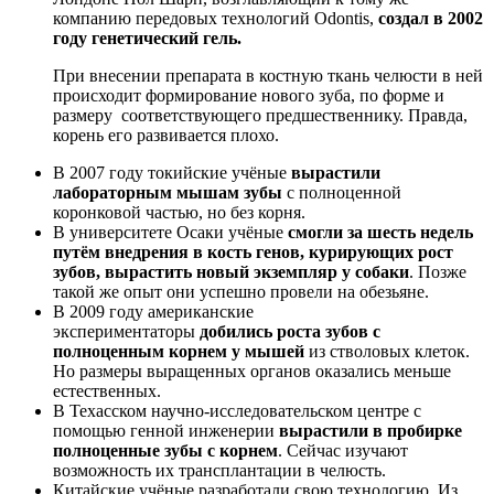
компанию передовых технологий Odontis,
создал в 2002
году генетический гель.
При внесении препарата в костную ткань челюсти в ней
происходит формирование нового зуба, по форме и
размеру соответствующего предшественнику. Правда,
корень его развивается плохо.
В 2007 году токийские учёные
вырастили
лабораторным мышам зубы
с полноценной
коронковой частью, но без корня.
В университете Осаки учёные
смогли за шесть недель
путём внедрения в кость генов, курирующих рост
зубов, вырастить новый экземпляр у собаки
. Позже
такой же опыт они успешно провели на обезьяне.
В 2009 году американские
экспериментаторы
добились роста зубов с
полноценным корнем у мышей
из стволовых клеток.
Но размеры выращенных органов оказались меньше
естественных.
В Техасском научно-исследовательском центре с
помощью генной инженерии
вырастили в пробирке
полноценные зубы с корнем
. Сейчас изучают
возможность их трансплантации в челюсть.
Китайские учёные разработали свою технологию. Из