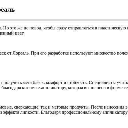
реаль
Но это же не повод, чтобы сразу отправляться в пластическую
щенный цвет.
еск от Лореаль. При его разработке используют множество пол
 получить мега блеск, комфорт и стойкость. Специалисты учиты
лагодаря кисточке-аппликатору, которая выполнена в форме сер
овые, сверкающие, так и матовые продукты. После нанесения в
ез эффекта липкости. Благодаря профессиональному аппликатору 