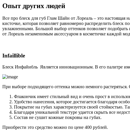
Опыт других людей
Все про блеск для губ Глам Шайн от Лореаль – это настоящая
кисточке, которая позволяет равномерно распределить блеск по
увлажненными. Большой выбор оттенков позволяет подобрать и
от Лореаль незаменимым аксессуаром в косметичке каждой мо
Infaillible
Блеск Инфайибль Является инновационным. В его палитре имее
При выборе подходящего оттенка можно немного растеряться. 
Флакончик имеет стильный вид и очень прост в использо
Удобство нанесения, которое достигается благодаря особ
Покрытие на губах характеризуется своей стойкостью. Так
Благодаря уникальной текстуре удается скрыть все недост
Состав не сушит кожные покровы на губах.
Приобрести это средство можно по цене 400 рублей.