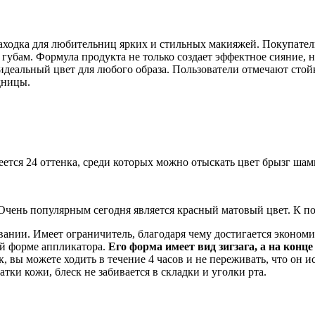
 находка для любительниц ярких и стильных макияжей. Покупате
 губам. Формула продукта не только создает эффектное сияние, 
деальный цвет для любого образа. Пользователи отмечают стойк
дницы.
тся 24 оттенка, среди которых можно отыскать цвет брызг шам
Очень популярным сегодня является красный матовый цвет. К п
вании. Имеет ограничитель, благодаря чему достигается эконом
ой форме аппликатора.
Его форма имеет вид зигзага, а на конц
, вы можете ходить в течение 4 часов и не переживать, что он ис
атки кожи, блеск не забивается в складки и уголки рта.