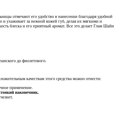
льницы отмечают его удобство в нанесении благодаря удобной
но и ухаживает за нежной кожей губ, делая их мягкими и
ость блеска и его приятный аромат. Все это делает Глам Шайн
панского до фиолетового.
оложительным качествам этого средства можно отнести:
ичное применение.
е тонкий наконечник.
чезнет.