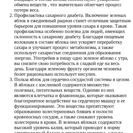
обмена веществ , что значительно облегчает процесс
потери веса.
Профилактика сахарного диабета. Включение зеленых
яблок в ежедневный рацион станет отличным защитным
барьером для повышения уровня сахара в крови. Такая
профилактика особенно полезна для людей, имеющих
склонность к сахарному диабету. Благодаря пищевым
волокнам в составе яблока оно ускоряет переработку
сахара и улучшает процесс метаболизма, а также
использует сахаристые соединения для образования
энергии. Употребив в пищу одно зеленое яблоко с утра,
вы снизите свою потребность в сладкой еде на весь
день. Благодаря зеленому фрукту организм человека
более рационально использует инсулин.
Польза яблок для сердечно-сосудистой системы в целом.
В яблоках с кислинкой содержится множество
полезных, питательных веществ. Одними из них
являются клетчатка и флавоноиды, которые оказывают
благоприятное воздействие на сердечную мышцу и ее
функционирование. Эти вещества препятствуют
образованию холестериновых бляшек в полости
кровеносных сосудов, а также снижают уровень
холестерина в крови. В зеленых яблоках содержится
высокий уровень калия, который приводит в норму
электролизный баланс в организме человека, а также