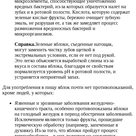
микроэлементы, способствующие уничтожению
вредных бактерий, из-за которых образуется налет на
зубах и в ротовой полости. Кислота, которую содержат
зеленые кислые фрукты, бережно очищает зубную
эмаль, не разрушая ее, а так же замедляет процесс
размножения вредоносных бактерий и
микроорганизмов.
Справка.
Зеленые яблоки, съеденные натощак,
могут заменить чистку зубов щеткой в
экстремальных условиях, если ее нет под рукой.
Это легко объясняется выработкой слюны из-за
вкуса и состава яблока, благодаря ее свойствам
нормализуется уровень pH в ротовой полости, и
устраняется неприятный запах.
Для употребления в пищу яблок почти нет противопоказаний,
кроме людей, у которых:
Язвенные и эрозивные заболевания желудочно-
кишечного тракта, особенно противопоказаны яблоки
на голодный желудок в период обострения заболеваний.
Исключением являются только фрукты, прошедшие
термическую обработку (например, запеченные в
духовке). Из-за того, что яблоки пройдут процесс
термообработки – в них значительно сократится