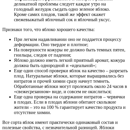
деликатной проблемы следует каждое утро на
голодный желудок съедать одно зеленое яблоко.
Кроме самих плодов, такой же эффект окажет
свежевыжатый яблочный сок и яблочный уксус.
Признаки того, что яблоко хорошего качества:
При легком надавливании оно не поддается процессу
деформации. Оно твердое и плотное;
На поверхности кожуры не должно быть темных пятен,
гнильцы, следов от падения;
Яблоко должно иметь легкий приятный аромат, кожура
должна быть однородной и «идеальной»;
Еще один способ проверки яблок на качество – разрезать
плод. Натуральные яблоки, которые выращивались без
нитратов и прочей химии сразу начнут темнеть.
Обработанные яблоки могут пролежать около 24 часов в
«свежесрезанном» виде, и совсем не окислиться;
Еще одна проверка на содержание нитратов – червячки
в плодах. Если в плодах яблони обитают скользкие
жители – это на 100 % гарантирует качество продукта и
отсутствие химии.
Все сорта яблок имеют практически одинаковый состав и
полезные свойства, с незначительной разницей. Яблоки