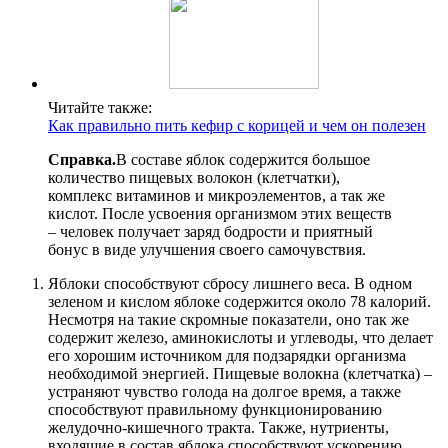
Читайте также:
Как правильно пить кефир с корицей и чем он полезен
Справка.
В составе яблок содержится большое
количество пищевых волокон (клетчатки),
комплекс витаминов и микроэлементов, а так же
кислот. После усвоения организмом этих веществ
– человек получает заряд бодрости и приятный
бонус в виде улучшения своего самочувствия.
Яблоки способствуют сбросу лишнего веса. В одном
зеленом и кислом яблоке содержится около 78 калорий.
Несмотря на такие скромные показатели, оно так же
содержит железо, аминокислоты и углеводы, что делает
его хорошим источником для подзарядки организма
необходимой энергией. Пищевые волокна (клетчатка) –
устраняют чувство голода на долгое время, а также
способствуют правильному функционированию
желудочно-кишечного тракта. Также, нутриенты,
входящие в состав яблока способствуют ускорению