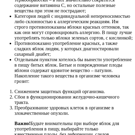
содержание витамина С, но остальные полезные
вещества при этом не пострадают;
Категория людей с индивидуальной непереносимостью
либо склонностью к аллергическим реакциям. Им
строго противопоказаны яблоки красных оттенков, так
как они могут спровоцировать аллергию. В пищу лучше
употреблять только яблоки зеленых сортов, с кислинкой;
Противопоказано употребление красных, а также
сладких яблок людям, у которых диагностировали
сахарный диабет;
Отдельным пунктом хотелось бы вынести употребление
в пищу битых яблок. Битые и поврежденные плоды
яблони содержат ядовитое вещество – патулин.
Накопление такого вещества в организме человека
грозит:
Снижением защитных функций организма.
Сбои в функционировании желудочно-кишечного
тракта.
Преобразование здоровых клеток в организме в
злокачественные опухоли.
Важно!
Будьте внимательны при выборе яблок для
употребления в пищу, выбирайте только
качественные плоды, без деформации, следов