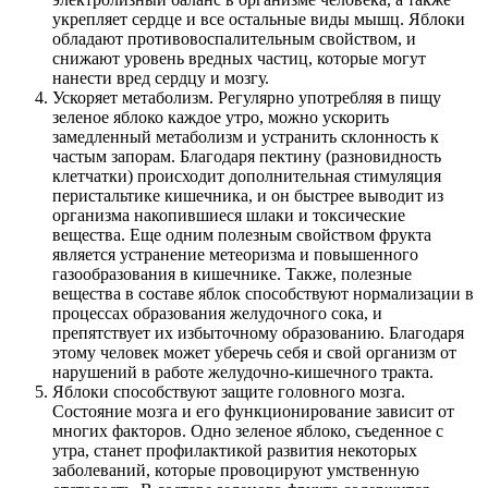
укрепляет сердце и все остальные виды мышц. Яблоки
обладают противовоспалительным свойством, и
снижают уровень вредных частиц, которые могут
нанести вред сердцу и мозгу.
Ускоряет метаболизм. Регулярно употребляя в пищу
зеленое яблоко каждое утро, можно ускорить
замедленный метаболизм и устранить склонность к
частым запорам. Благодаря пектину (разновидность
клетчатки) происходит дополнительная стимуляция
перистальтике кишечника, и он быстрее выводит из
организма накопившиеся шлаки и токсические
вещества. Еще одним полезным свойством фрукта
является устранение метеоризма и повышенного
газообразования в кишечнике. Также, полезные
вещества в составе яблок способствуют нормализации в
процессах образования желудочного сока, и
препятствует их избыточному образованию. Благодаря
этому человек может уберечь себя и свой организм от
нарушений в работе желудочно-кишечного тракта.
Яблоки способствуют защите головного мозга.
Состояние мозга и его функционирование зависит от
многих факторов. Одно зеленое яблоко, съеденное с
утра, станет профилактикой развития некоторых
заболеваний, которые провоцируют умственную