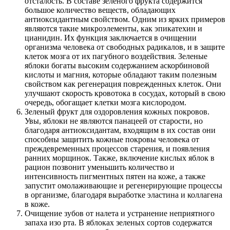
отсталость. В составе зеленого фрукта содержится
большое количество веществ, обладающих
антиоксидантным свойством. Одним из ярких примеров
являются такие микроэлементы, как эпикатехин и
цианидин. Их функция заключается в очищении
организма человека от свободных радикалов, и в защите
клеток мозга от их пагубного воздействия. Зеленые
яблоки богаты высоким содержанием аскорбиновой
кислоты и магния, которые обладают таким полезным
свойством как регенерация поврежденных клеток. Они
улучшают скорость кровотока в сосудах, который в свою
очередь, обогащает клетки мозга кислородом.
Зеленый фрукт для оздоровления кожных покровов.
Увы, яблоки не являются панацеей от старости, но
благодаря антиоксидантам, входящим в их состав они
способны защитить кожные покровы человека от
преждевременных процессов старения, и появления
ранних морщинок. Также, включение кислых яблок в
рацион позвонит уменьшить количество и
интенсивность пигментных пятен на коже, а также
запустит омолаживающие и регенерирующие процессы
в организме, благодаря выработке эластина и коллагена
в коже.
Очищение зубов от налета и устранение неприятного
запаха изо рта. В яблоках зеленых сортов содержатся