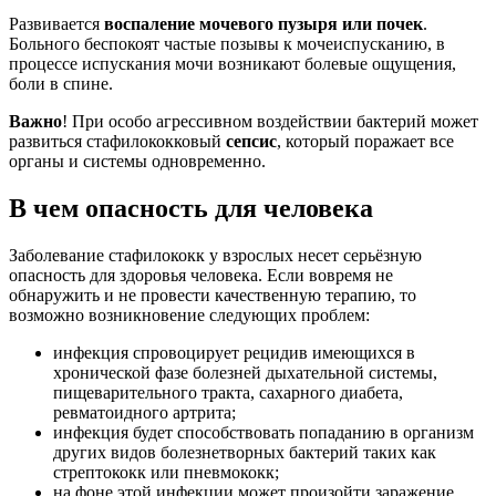
Развивается
воспаление мочевого пузыря или почек
.
Больного беспокоят частые позывы к мочеиспусканию, в
процессе испускания мочи возникают болевые ощущения,
боли в спине.
Важно
! При особо агрессивном воздействии бактерий может
развиться стафилококковый
сепсис
, который поражает все
органы и системы одновременно.
В чем опасность для человека
Заболевание стафилококк у взрослых несет серьёзную
опасность для здоровья человека. Если вовремя не
обнаружить и не провести качественную терапию, то
возможно возникновение следующих проблем:
инфекция спровоцирует рецидив имеющихся в
хронической фазе болезней дыхательной системы,
пищеварительного тракта, сахарного диабета,
ревматоидного артрита;
инфекция будет способствовать попаданию в организм
других видов болезнетворных бактерий таких как
стрептококк или пневмококк;
на фоне этой инфекции может произойти заражение