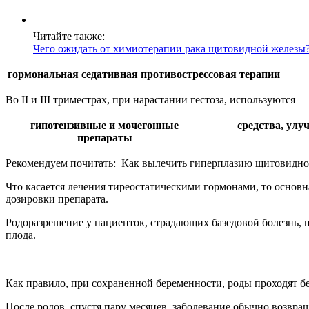
Читайте также:
Чего ожидать от химиотерапии рака щитовидной железы
гормональная
седативная
противострессовая терапии
Во II и III триместрах
, при нарастании гестоза, используются
гипотензивные и мочегонные
средства, ул
препараты
Рекомендуем почитать:
Как вылечить гиперплазию щитовидно
Что касается лечения тиреостатическими гормонами, то основ
дозировки препарата.
Родоразрешение у пациенток, страдающих базедовой болезнь,
плода.
Как правило, при сохраненной беременности, роды проходят б
После родов, спустя пару месяцев, заболевание обычно возвра