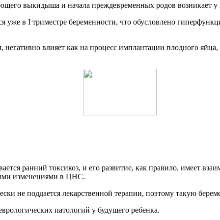
ающего выкидыша и начала преждевременных родов возникает у
ся уже в
I триместре беременности
, что обусловлено гиперфунк
 негативно влияет как на процесс имплантации плодного яйца,
ается ранний токсикоз, и его развитие, как правило, имеет вза
ыми изменениями в ЦНС.
ски не поддается лекарственной терапии, поэтому такую береме
врологических патологий у будущего ребенка.