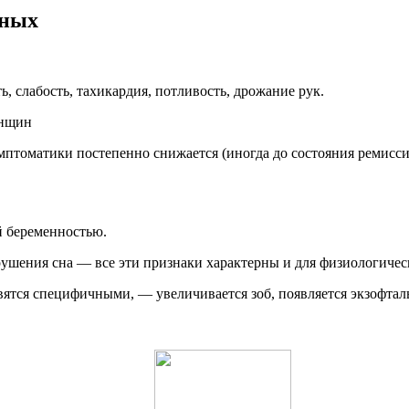
нных
, слабость, тахикардия, потливость, дрожание рук.
енщин
имптоматики постепенно снижается (иногда до состояния ремисс
й беременностью.
рушения сна
— все эти признаки характерны и для физиологиче
новятся специфичными, —
увеличивается зоб, появляется экзофтал