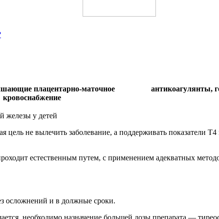
?
учшающие плацентарно-маточное
антикоагулянты, 
кровоснабжение
й железы у детей
ная цель не вылечить заболевание, а поддерживать показатели 
 проходит естественным путем, с применением адекватных мето
ез осложнений и в должные сроки.
щается, необходимо назначение большей дозы препарата — тирео