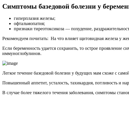
Симптомы базедовой болезни у береме
гиперплазия железы
;
офтальмопатия
;
признаки тиреотоксикоза
—
похудение, раздражительность
Рекомендуем почитать:
На что влияет щитовидная железа у ж
Если беременность удается сохранить, то острое проявление с
иммуноглобулинов.
Легкое течение базедовой болезни у будущих мам схоже с само
Повышенный аппетит, усталость, тахикардия, потливость и на
В случае более тяжелого течения заболевания, симптомы ста