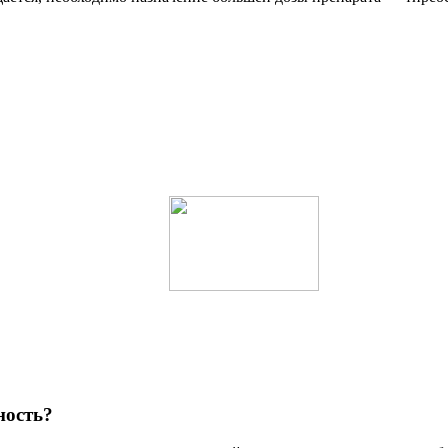
ность?