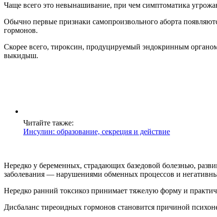
Чаще всего это невынашивание, при чем симптоматика угрож
Обычно первые признаки самопроизвольного аборта появляют
гормонов.
Скорее всего, тироксин, продуцируемый эндокринным органом,
выкидыш.
Читайте также:
Инсулин: образование, секреция и действие
Нередко у беременных, страдающих базедовой болезнью, развив
заболевания — нарушениями обменных процессов и негативн
Нередко ранний токсикоз принимает тяжелую форму и практиче
Дисбаланс тиреоидных гормонов становится причиной психоне