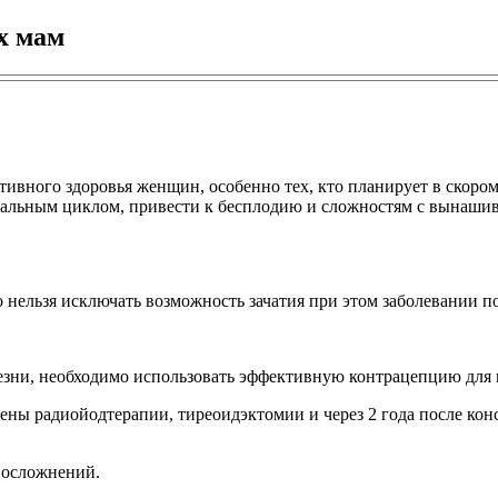
х мам
ивного здоровья женщин, особенно тех, кто планирует в скоро
уальным циклом, привести к бесплодию и сложностям с вынаши
 нельзя исключать возможность зачатия при этом заболевании п
езни, необходимо использовать эффективную контрацепцию для
мены радиойодтерапии, тиреоидэктомии и через 2 года после ко
 осложнений.