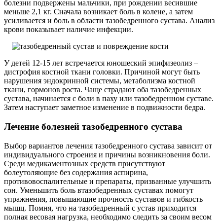
болезни подвержены мальчики, при рождении весившие
меньше 2,1 кг. Сначала возникает боль в колене, а затем
усиливается и боль в области тазобедренного сустава. Анализ
крови показывает наличие инфекции.
У детей 12-15 лет встречается юношеский эпифизеолиз –
дистрофия костной ткани головки. Причиной могут быть
нарушения эндокринной системы, метаболизма костной
ткани, гормонов роста. Чаще страдают оба тазобедренных
сустава, начинается с боли в паху или тазобедренном суставе.
Затем наступает заметное изменение в подвижности бедра.
Лечение болезней тазобедренного сустава
Выбор вариантов лечения тазобедренного сустава зависит от
индивидуального строения и причины возникновения боли.
Среди медикаментозных средств присутствуют
болеутоляющие без содержания аспирина,
противовоспалительные и препараты, призванные улучшить
сон. Уменьшить боль в
тазобедренных суставах помогут
упражнения, повышающие прочность суставов и гибкость
мышц. Помня, что на тазобедренный с устав приходится
полная весовая нагрузка, необходимо следить за своим весом