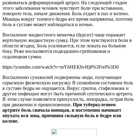
развиваться деформирующий артроз. На следующей стадии
этого заболевания человек чувствует боли при вставании,
повороте тела, начале движения. Боль отдает в пах и колено.
Мышцы вокруг тазового бедра все время напряжены, поэтому
боль в суставе может наблюдаться и ночью.
Воспаление жидкостного мешочка (бурсит) чаще поражает
вертельную жидкостную сумку. При этом чувствуются боли в
области ягодиц. Боль усиливается, если лежать на больном
боку. Реже воспаляются подвздошно-гребешковая и
седалищная сумки.
https://youtube.com/watch?v=mYhHEKbvHj8%3Frel%3D0
Воспалению сухожилий подвержены люди, получающие
серьезную физическую нагрузку. В спокойном состоянии боль
в суставе бедра не ощущается. Вирус гриппа, стафилококк и
другие инфекции могут быть причиной септического артрита.
В этом случае появляется припухлость, лихорадка, острая боль
при движении и прикосновении.
При туберкулезном
артрите боль сначала ноющая, и постепенно начинает
опухать вся зона, причиняя сильную боль в бедре или
колене.