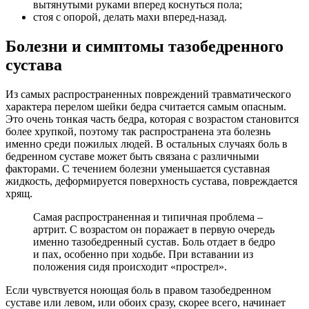
вытянутыми руками вперед коснуться пола;
стоя с опорой, делать махи вперед-назад.
Болезни и симптомы тазобедренного
сустава
Из самых распространенных повреждений травматического
характера перелом шейки бедра считается самым опасным.
Это очень тонкая часть бедра, которая с возрастом становится
более хрупкой, поэтому так распространена эта болезнь
именно среди пожилых людей. В остальных случаях боль в
бедренном суставе может быть связана с различными
факторами. С течением болезни уменьшается суставная
жидкость, деформируется поверхность сустава, повреждается
хрящ.
Самая распространенная и типичная проблема –
артрит. С возрастом он поражает в первую очередь
именно тазобедренный сустав. Боль отдает в бедро
и пах, особенно при ходьбе. При вставании из
положения сидя происходит «прострел».
Если чувствуется ноющая боль в правом тазобедренном
суставе или левом, или обоих сразу, скорее всего, начинает