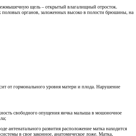
 межмышечную щель – открытый влагалищный отросток.
х половых органов, заложенных высоко в полости брюшины, на
исит от гормонального уровня матери и плода. Нарушение
ожность свободного опущения яичка малыша в мошоночное
ла;
оде антенатального развития расположение матка находится
истемы в свое законное, анатомическое ложе. Матка,