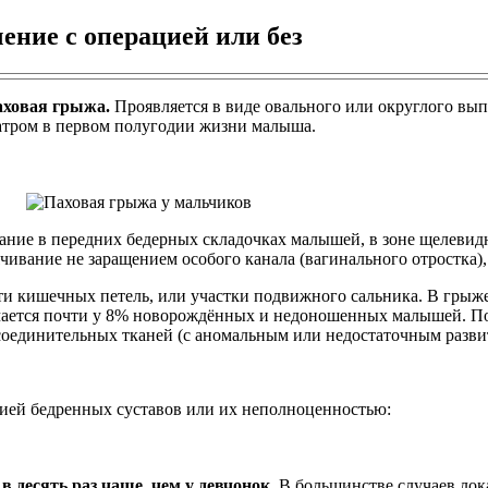
ение с операцией или без
аховая грыжа.
Проявляется в виде овального или округлого вып
иатром в первом полугодии жизни малыша.
ание в передних бедерных складочках малышей, в зоне щелевид
ивание не заращением особого канала (вагинального отростка),
ти кишечных петель, или участки подвижного сальника. В грыж
ается почти у 8% новорождённых и недоношенных малышей. Пов
соединительных тканей (с аномальным или недостаточным разви
ией бедренных суставов или их неполноценностью:
 десять раз чаще, чем у девчонок.
В большинстве случаев лока