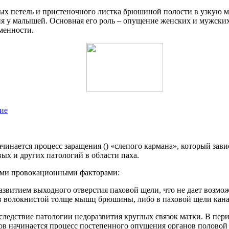
чных петель и пристеночного листка брюшиной полости в узкую
ия у малышей. Основная его роль – опущение женских и мужски
менности.
ие
чинается процесс заращения () «слепого кармана», который зав
ых и других патологий в области паха.
ными провокационными факторами:
азвитием выходного отверстия паховой щели, что не дает возм
а в волокнистой толще мышц брюшины, либо в паховой щели кана
едствие патологии недоразвития круглых связок матки. В пери
в начинается процесс постепенного опущения органов половой с