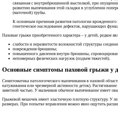
связанная с внутрибрюшинной выстилкой, при опущении 
развитию выпячивания этой складки в углублении попере
(маточной) трубы.
К основным причинам развития патологии врожденного ха
генетическое наследование дефектов, нарушающих функ
Паховые грыжи приобретенного характера – у детей, редкое яв
слабости и неразвитости волокнистой структуры соедин
повреждения брюшины;
повышенного давления внутри брюшины, спровоцирован
непомерных физических нагрузок (подъем тяжестей).
Основные симптомы паховой грыжи у д
Симптоматика патологического выпячивания в паховой области
натуживания или чрезмерной активности деток). Растягиван
заметной частью. У мальчиков обычное выпячивание имеет ова
Грыжевой мешочек имеет эластичную плотную структуру. У леж
размерах. При попытке вправления можно явно ощутить расши