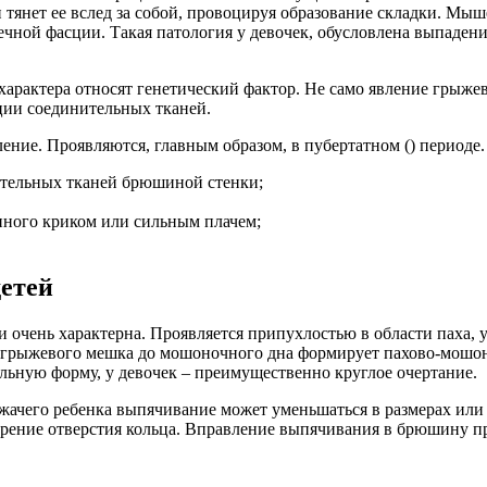
тянет ее вслед за собой, провоцируя образование складки. Мыш
чной фасции. Такая патология у девочек, обусловлена выпаден
рактера относят генетический фактор. Не само явление грыжев
ции соединительных тканей.
ление. Проявляются, главным образом, в пубертатном () периоде
ительных тканей брюшиной стенки;
ного криком или сильным плачем;
етей
 очень характерна. Проявляется припухлостью в области паха, 
ие грыжевого мешка до мошоночного дна формирует пахово-мош
льную форму, у девочек – преимущественно круглое очертание.
ачего ребенка выпячивание может уменьшаться в размерах или п
рение отверстия кольца. Вправление выпячивания в брюшину пр