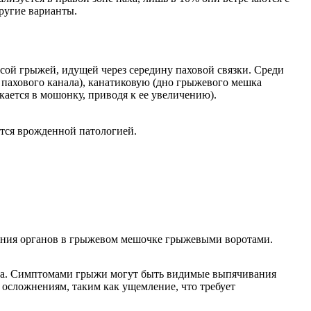
ругие варианты.
сой грыжей, идущей через середину паховой связки. Среди
пахового канала), канатиковую (дно грыжевого мешка
ается в мошонку, приводя к ее увеличению).
ются врожденной патологией.
ления органов в грыжевом мешочке грыжевыми воротами.
хода. Симптомами грыжи могут быть видимые выпячивания
 осложнениям, таким как ущемление, что требует