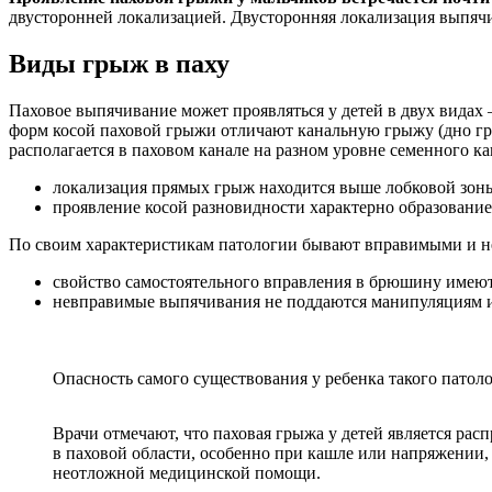
двусторонней локализацией. Двусторонняя локализация выпячив
Виды грыж в паху
Паховое выпячивание может проявляться у детей в двух видах 
форм косой паховой грыжи отличают канальную грыжу (дно гр
располагается в паховом канале на разном уровне семенного к
локализация прямых грыж находится выше лобковой зон
проявление косой разновидности характерно образовани
По своим характеристикам патологии бывают вправимыми и 
свойство самостоятельного вправления в брюшину имею
невправимые выпячивания не поддаются манипуляциям 
Опасность самого существования у ребенка такого пато
Врачи отмечают, что паховая грыжа у детей является р
в паховой области, особенно при кашле или напряжении,
неотложной медицинской помощи.