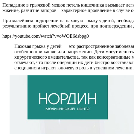
Попадание в грыжевой мешок петель кишечника вызывает легк
жжение, развитие запоров – характерное проявление в случае 
При малейшем подозрении на паховую грыжу у детей, необходим
результативно пройдет лечебный процесс, при подтверждении 
https://youtube.com/watch?v=oWOE6dsbpg0
Паховая грыжа у детей — это распространенное заболева
особенно при кашле или напряжении. Дети могут испытыв
хирургического вмешательства, так как консервативные 
отмечают, что после операции их дети быстро восстанав
специалиста играют ключевую роль в успешном лечении.