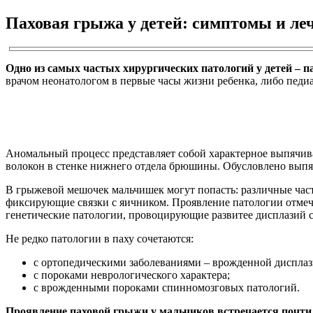
Паховая грыжа у детей: симптомы и леч
Одно из самых частых хирургических патологий у детей – п
врачом неонатологом в первые часы жизни ребенка, либо пед
Аномальный процесс представляет собой характерное выпячив
волокон в стенке нижнего отдела брюшины. Обусловлено выпяч
В грыжевой мешочек мальчишек могут попасть: различные час
фиксирующие связки с яичником. Проявление патологии отмеч
генетические патологии, провоцирующие развитее дисплазий 
Не редко патологии в паху сочетаются:
с ортопедическими заболеваниями – врожденной дисплаз
с пороками неврологического характера;
с врожденными пороками спинномозговых патологий.
Проявление паховой грыжи у мальчиков встречается почти в