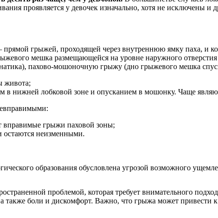
ания проявляется у девочек изначально, хотя не исключены и д
– прямой грыжей, проходящей через внутреннюю ямку паха, и ко
ыжевого мешка размещающейся на уровне наружного отверстия 
анатика), пахово-мошоночную грыжу (дно грыжевого мешка спуск
ы живота;
ем в нижней лобковой зоне и опусканием в мошонку. Чаще явля
невправимыми:
т вправимые грыжи паховой зоны;
и остаются неизменными.
логического образования обусловлена угрозой возможного ущем
аспространенной проблемой, которая требует внимательного под
 а также боли и дискомфорт. Важно, что грыжа может привести к