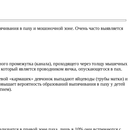
ячивания в паху и мошоночной зоне. Очень часто выявляется
ного промежутка (канала), проходящего через толщу мышечных
 который является проводником яичка, опускающегося в пах.
евой «кармашек» девчонок выпадают яйцеводы (трубы матки) и
ышает вероятность образований выпячивания в паху у детей
тием).
лизуется в правой зоне паха, лишь в 10% они встречаются с