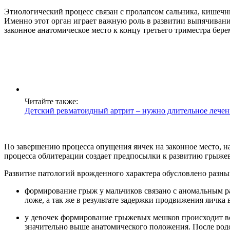
Этиологический процесс связан с пролапсом сальника, кише
Именно этот орган играет важную роль в развитии выпячиван
законное анатомическое место к концу третьего триместра бере
Читайте также:
Детский ревматоидный артрит – нужно длительное лечен
По завершению процесса опущения яичек на законное место, на
процесса облитерации создает предпосылки к развитию грыжев
Развитие патологий врожденного характера обусловлено раз
формирование грыж у мальчиков связано с аномальным р
ложе, а так же в результате задержки продвижения яичк
у девочек формирование грыжевых мешков происходит всл
значительно выше анатомического положения. После родо