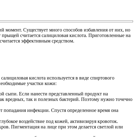
й момент. Существует много способов избавления от них, но
от прыщей считается салициловая кислота. Приготовленные на
 считается эффективным средством.
салициловая кислота используется в виде спиртового
необходимые участки кожи:
й сыпи. Если нанести представленный продукт на
ак вредных, так и полезных бактерий. Поэтому нужно точечно
от попадания инфекции. Спустя определенное время она
глубокое воздействие под кожей, активизируя кровоток.
кров. Пигментация на лице при этом делается светлой или