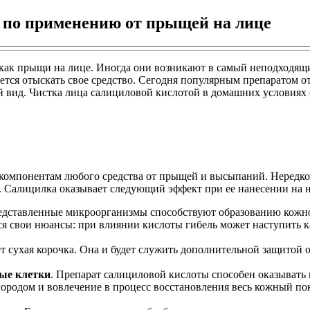
 по применению от прыщей на лице
как прыщи на лице. Иногда они возникают в самый неподходящи
ается отыскать свое средство. Сегодня популярным препаратом 
ий вид. Чистка лица салициловой кислотой в домашних условиях
компонентам любого средства от прыщей и высыпаний. Нередко 
. Салицилка оказывает следующий эффект при ее нанесении на 
едставленные микроорганизмы способствуют образованию кожно
ся свои нюансы: при влиянии кислоты гибель может наступить к
т сухая корочка. Она и будет служить дополнительной защитой 
ные клетки
. Препарат салициловой кислоты способен оказывать 
лородом и вовлечение в процесс восстановления весь кожный по