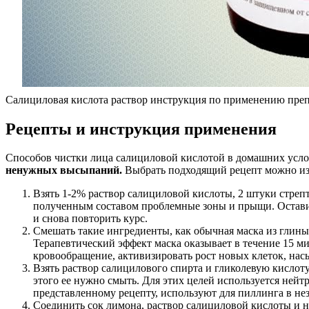
Салициловая кислота раствор инструкция по применению препа
Рецепты и инструкция применения
Способов чистки лица салициловой кислотой в домашних усло
ненужных высыпаний.
Выбрать подходящий рецепт можно из
Взять 1-2% раствор салициловой кислоты, 2 штуки стреп
полученным составом проблемные зоны и прыщи. Оставить
и снова повторить курс.
Смешать такие ингредиенты, как обычная маска из глины
Терапевтический эффект маска оказывает в течение 15 м
кровообращение, активизировать рост новых клеток, на
Взять раствор салицилового спирта и гликолевую кислот
этого ее нужно смыть. Для этих целей используется нейт
представленному рецепту, используют для пиллинга в не
Соединить сок лимона, раствор салициловой кислоты и н