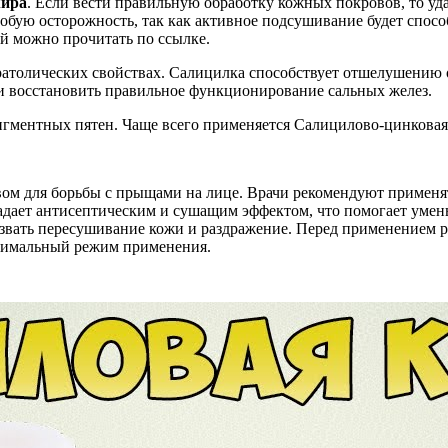
жира
. Если вести правильную обработку кожных покровов, то у
обую осторожность, так как активное подсушивание будет спос
ей можно прочитать по ссылке.
ратолических свойствах. Салицилка способствует отшелушению о
и восстановить правильное функционирование сальных желез.
пигментных пятен. Чаще всего применяется Салицилово-цинковая
ом для борьбы с прыщами на лице. Врачи рекомендуют применят
ладает антисептическим и сушащим эффектом, что помогает уме
звать пересушивание кожи и раздражение. Перед применением р
птимальный режим применения.