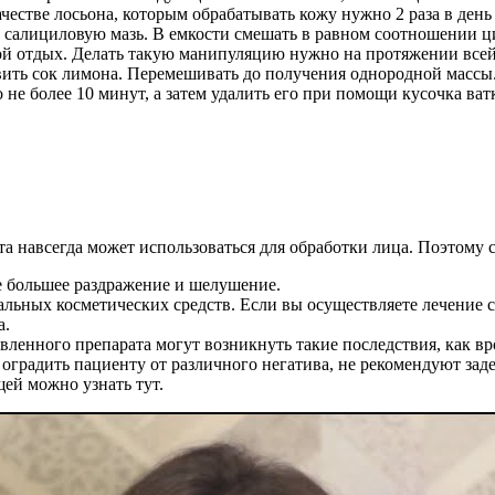
честве лосьона, которым обрабатывать кожу нужно 2 раза в день
% салициловую мазь. В емкости смешать в равном соотношении ц
ой отдых. Делать такую манипуляцию нужно на протяжении всей н
бавить сок лимона. Перемешивать до получения однородной массы
о не более 10 минут, а затем удалить его при помощи кусочка ва
навсегда может использоваться для обработки лица. Поэтому стои
ще большее раздражение и шелушение.
ьных косметических средств. Если вы осуществляете лечение са
а.
ленного препарата могут возникнуть такие последствия, как вр
 оградить пациенту от различного негатива, не рекомендуют за
ей можно узнать тут.