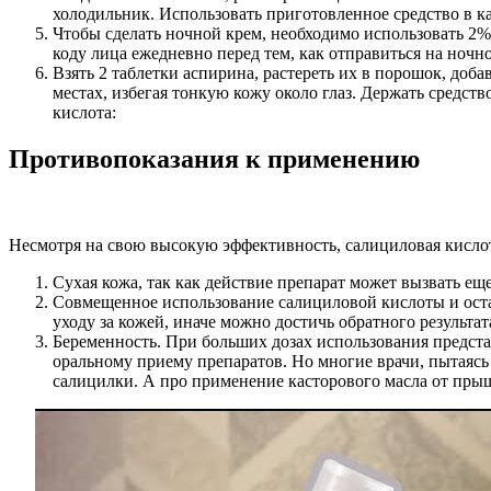
холодильник. Использовать приготовленное средство в ка
Чтобы сделать ночной крем, необходимо использовать 2
коду лица ежедневно перед тем, как отправиться на ночн
Взять 2 таблетки аспирина, растереть их в порошок, до
местах, избегая тонкую кожу около глаз. Держать средств
кислота:
Противопоказания к применению
Несмотря на свою высокую эффективность, салициловая кислота 
Сухая кожа, так как действие препарат может вызвать е
Совмещенное использование салициловой кислоты и остал
уходу за кожей, иначе можно достичь обратного результат
Беременность. При больших дозах использования представ
оральному приему препаратов. Но многие врачи, пытаясь
салицилки. А про применение касторового масла от прыщ