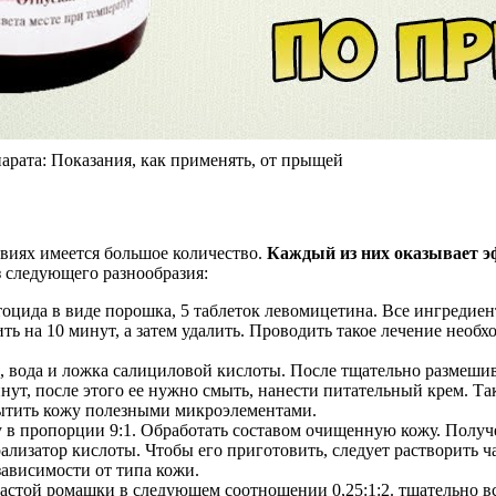
рата: Показания, как применять, от прыщей
виях имеется большое количество.
Каждый из них оказывает э
 следующего разнообразия:
тоцида в виде порошка, 5 таблеток левомицетина. Все ингредие
 на 10 минут, а затем удалить. Проводить такое лечение необх
, вода и ложка салициловой кислоты. После тщательно размешив
инут, после этого ее нужно смыть, нанести питательный крем. Т
сытить кожу полезными микроэлементами.
у в пропорции 9:1. Обработать составом очищенную кожу. Получ
рализатор кислоты. Чтобы его приготовить, следует растворить 
зависимости от типа кожи.
астой ромашки в следующем соотношении 0,25:1:2. тщательно все