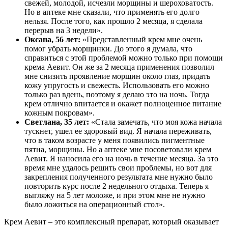
свежей, молодой, исчезли морщины и шероховатость.
Но в аптеке мне сказали, что применять его долго
нельзя. После того, как прошло 2 месяца, я сделала
перерыв на 3 недели».
Оксана, 56 лет:
«Представленный крем мне очень
помог убрать морщинки. До этого я думала, что
справиться с этой проблемой можно только при помощи
крема Аевит. Он же за 2 месяца применения позволил
мне снизить проявление морщин около глаз, придать
кожу упругость и свежесть. Использовать его можно
только раз вдень, поэтому я делаю это на ночь. Тогда
крем отлично впитается и окажет полноценное питание
кожным покровам».
Светлана, 35 лет:
«Стала замечать, что моя кожа начала
тускнет, ушел ее здоровый вид. Я начала переживать,
что в таком возрасте у меня появились пигментные
пятна, морщины. Но а аптеке мне посоветовали крем
Аевит. Я наносила его на ночь в течение месяца. За это
время мне удалось решить свои проблемы, но вот для
закрепления полученного результата мне нужно было
повторить курс после 2 недельного отдыха. Теперь я
выгляжу на 5 лет моложе, и при этом мне не нужно
было ложиться на операционный стол».
Крем Аевит – это комплексный препарат, который оказывает