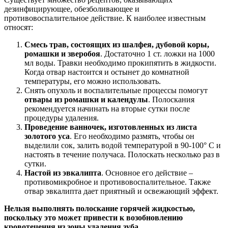
дезинфицирующее, обезболивающее и
противовоспалительное действие. К наиболее известным
относят:
Смесь трав, состоящих из шалфея, дубовой коры,
ромашки и зверобоя
. Достаточно 1 ст. ложки на 1000
мл воды. Травки необходимо прокипятить в жидкости.
Когда отвар настоится и остынет до комнатной
температуры, его можно использовать.
Снять опухоль и воспалительные процессы помогут
отвары из ромашки и календулы
. Полоскания
рекомендуется начинать на вторые сутки после
процедуры удаления.
Проведение ванночек, изготовленных из листа
золотого уса
. Его необходимо размять, чтобы он
выделили сок, залить водой температурой в 90-100° C и
настоять в течение получаса. Полоскать несколько раз в
сутки.
Настой из эвкалипта
. Основное его действие –
противомикробное и противовоспалительное. Также
отвар эвкалипта дает приятный и освежающий эффект.
Нельзя выполнять полоскание горячей жидкостью,
поскольку это может привести к возобновлению
кровотечения из зоны удаления зуба.