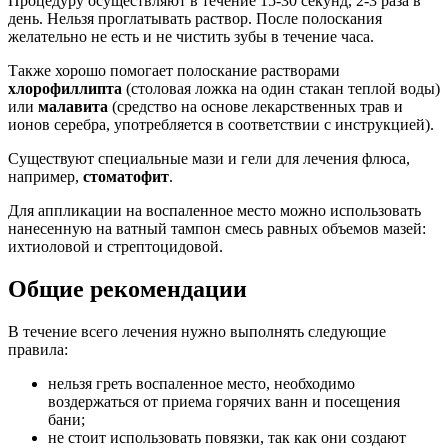
Процедуру осуществляют в течение 15-30 секунд, 2-3 раза в
день. Нельзя проглатывать раствор. После полоскания
желательно не есть и не чистить зубы в течение часа.
Также хорошо помогает полоскание растворами
хлорофиллипта
(столовая ложка на один стакан теплой воды)
или
малавита
(средство на основе лекарственных трав и
ионов серебра, употребляется в соответствии с инструкцией).
Существуют специальные мази и гели для лечения флюса,
например,
стоматофит
.
Для аппликации на воспаленное место можно использовать
нанесенную на ватный тампон смесь равных объемов мазей:
ихтиоловой и стрептоцидовой.
Общие рекомендации
В течение всего лечения нужно выполнять следующие
правила:
нельзя греть воспаленное место, необходимо
воздержаться от приема горячих ванн и посещения
бани;
не стоит использовать повязки, так как они создают