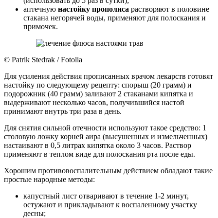
(использовать до 5 раз в сутки);
аптечную
настойку прополиса
растворяют в половине
стакана негорячей воды, применяют для полоскания и
примочек.
© Patrik Stedrak / Fotolia
Для усиления действия прописанных врачом лекарств готовят
настойку по следующему рецепту: спорыш (20 грамм) и
подорожник (40 грамм) заливают 2 стаканами кипятка и
выдерживают несколько часов, получившийся настой
принимают внутрь три раза в день.
Для снятия сильной отечности используют такое средство: 1
столовую ложку корней аира (высушенных и измельченных)
настаивают в 0,5 литрах кипятка около 3 часов. Раствор
применяют в теплом виде для полоскания рта после еды.
Хорошим противовоспалительным действием обладают такие
простые народные методы:
капустный лист отваривают в течение 1-2 минут,
остужают и прикладывают к воспаленному участку
десны;