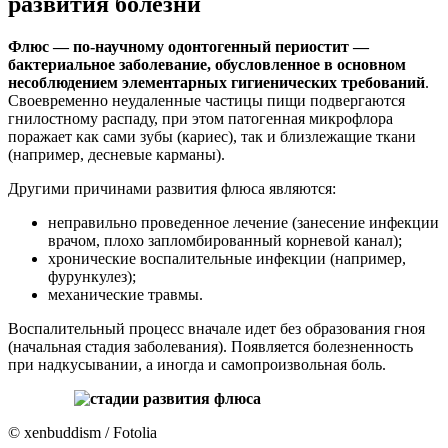
развития болезни
Флюс — по-научному одонтогенный периостит —
бактериальное заболевание, обусловленное в основном
несоблюдением элементарных гигиенических требований
.
Своевременно неудаленные частицы пищи подвергаются
гнилостному распаду, при этом патогенная микрофлора
поражает как сами зубы (кариес), так и близлежащие ткани
(например, десневые карманы).
Другими причинами развития флюса являются:
неправильно проведенное лечение (занесение инфекции
врачом, плохо запломбированный корневой канал);
хронические воспалительные инфекции (например,
фурункулез);
механические травмы.
Воспалительный процесс вначале идет без образования гноя
(начальная стадия заболевания). Появляется болезненность
при надкусывании, а иногда и самопроизвольная боль.
© xenbuddism / Fotolia