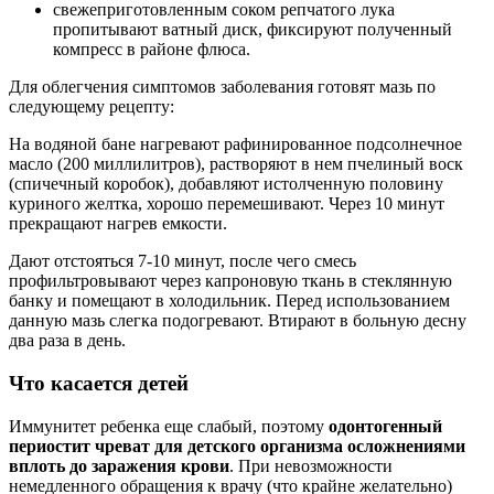
свежеприготовленным соком репчатого лука
пропитывают ватный диск, фиксируют полученный
компресс в районе флюса.
Для облегчения симптомов заболевания готовят мазь по
следующему рецепту:
На водяной бане нагревают рафинированное подсолнечное
масло (200 миллилитров), растворяют в нем пчелиный воск
(спичечный коробок), добавляют истолченную половину
куриного желтка, хорошо перемешивают. Через 10 минут
прекращают нагрев емкости.
Дают отстояться 7-10 минут, после чего смесь
профильтровывают через капроновую ткань в стеклянную
банку и помещают в холодильник. Перед использованием
данную мазь слегка подогревают. Втирают в больную десну
два раза в день.
Что касается детей
Иммунитет ребенка еще слабый, поэтому
одонтогенный
периостит чреват для детского организма осложнениями
вплоть до заражения крови
. При невозможности
немедленного обращения к врачу (что крайне желательно)