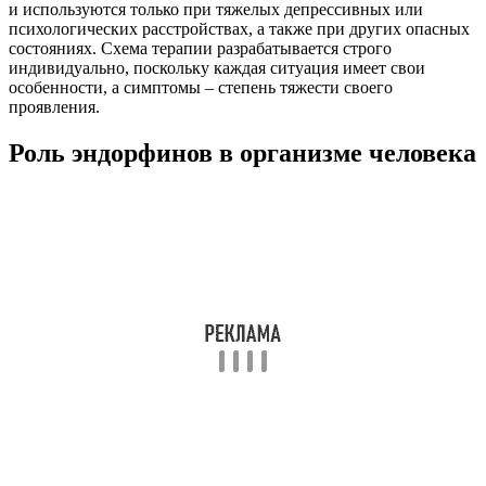
Обезболивание
Положительные эмоции
Стимуляция иммунитета
Замедление пищеварения
Заживление ран
Стрессоустойчивость
Нормализация артериального давления и частоты
сердечных сокращений.
Считается, что любители экстремальных видов спорта,
азартных игр и прочих вариантов “пощекотать нервы”
получают удовольствие от адреналина. Однако это не так.
Эндорфин действует в связке с гормонами стресса, и выброс
адреналина стимулирует его активность. Таким образом, мы
получаем либо эйфорию, либо приятную сонливость после
кратковременного стресса. При хроническом стрессе все
происходит немного по-другому. Истощение организма
приводит к угнетению синтеза нейромедиаторов и гормонов
счастья. Поэтому ничего кроме апатии, депрессии и слабости
при хроническом стрессе мы не испытываем.