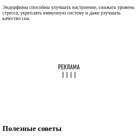
Ищите способы релаксации и удовольствия, так как приятные
ощущения также способствуют выработке эндорфинов. Это
может быть медитация, слушание любимой музыки, чтение
хорошей книги или общение с близкими людьми.
СОВЕТ №3
Помните, что здоровый сон играет важную роль в выработке
эндорфинов. Старайтесь поддерживать регулярный сон,
создавая комфортные условия для отдыха и избегая
излишнего стресса перед сном.