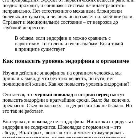
отвлечься от грустных мыслей.
Более эффективен в плане стимуляции синтеза эндорфина
спорт
. Особенно хороши активные физические упражнения,
соревнования и командная игра. Адреналин и норадреналин,
которые при этом вырабатываются, активизируют эндорфин.
А он в свою очередь вознаградит нас хорошим настроением.
Еще одним действенным методом является иглоукалывание
или
аккупунктура
. Удивительно, как к этому пришли
китайцы задолго до открытия опиоидных рецепторов и
эндорфина. Аккупунктурная стимуляция определенных точек
действительно вызывает выброс этого гормона. Отсюда
обезболивание, ускорение лечения и повышение настроения.
В синтезе эндорфина принимает участие
витамин
D
. Большая
его часть синтезируется в коже под влиянием солнечного
света. Поэтому в погожий летний день нет места для
депрессии.
Музыка, некоторые запахи, приятное общение и секс
–
тоже стимулируют выработку эндорфина. Все, что приносит
нам удовольствие повышает уровень гормонов счастья.