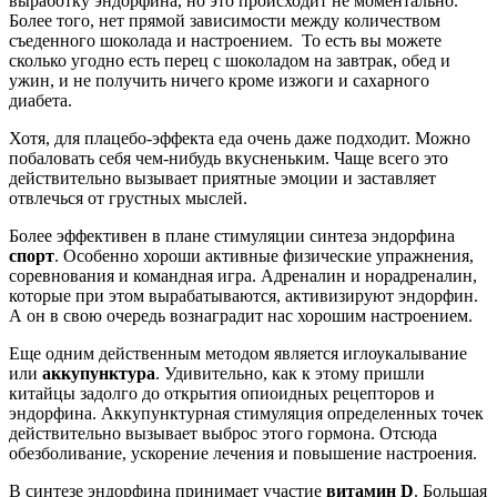
Мощным стимулятором является
смех
. Даже натянутая, не
совсем искренняя улыбка вызывает выброс адреналина.
Конечно, сложно заставить себя улыбаться, когда совсем не
хочется. Но этот метод стоит попробовать. Вместе с
эндорфинами выделятся и другие нейромедиаторы, которые
окрасят эмоции в разные оттенки и заметно повысят
настроение.
Существуют препараты, которые прямо или опосредованно