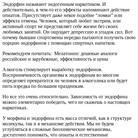
У морфина высокий потенциал, он может заблокировать
любую боль и вызвать самые яркие эмоции. Но какой ценой?
Опиоидные рецепторы очень чувствительны к привыканию.
Однократный прием морфина, а тем более героина приводит
к резкому снижению синтеза эндорфина, вплоть до полного
его прекращения. Эффект от наркотических веществ рано или
поздно проходит, и сбившаяся система начинает работать
неправильно. Нет естественного механизма блокировки
болевых импульсов, и человек испытывает сильнейшие боли.
Страдает и эмоциональное состояние – от неврозов до
глубокой депрессии.
В общем, если эндорфин и можно сравнить с
наркотиком, то с очень и очень слабым. Если такой
в принципе существует.