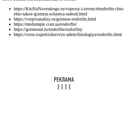
Эндорфины – это гормоны, вырабатываемые организмом,
которые способствуют снижению боли и создают ощущение
блаженства и удовольствия.
Какие факторы способствуют выработке
эндорфинов?
Выработка эндорфинов может быть стимулирована
физической активностью, употреблением определенных
продуктов (например, шоколада), массажем, сексом и даже
смехом.
Как воздействуют эндорфины на организм?
Эндорфины способны улучшать настроение, снижать уровень
стресса, укреплять иммунную систему и даже улучшать
качество сна.