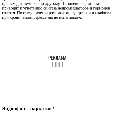
Рекомендуем почитать:
Мелатонин: дешевые аналоги
российские и зарубежные, эффективность и цены
Алкоголь стимулирует выработку эндорфинов.
Восприимчивость организма к эндорфинам во многом
определяет превратится ли человек в алкоголика или будет
пить изредка по большим праздникам.
Но все это очень относительно. Зависимость от эндорфина
можно элементарно победить, чего не скажешь о настоящих
наркотиках.
У морфина и эндорфина есть масса отличий, как в структуре
молекулы, так и в механизме действия. Мы не будем
углубляться в сложные биохимические механизмы,
достаточно понимать, что опиаты и естественные
нейромедиаторы – не одно и то же.