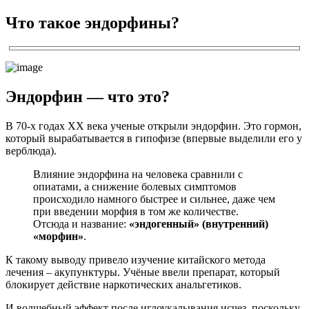
Что такое эндорфины?
Эндорфин — что это?
В 70-х годах ХХ века ученые открыли эндорфин. Это гормон,
который вырабатывается в гипофизе (впервые выделили его у
верблюда).
Влияние эндорфина на человека сравнили с
опиатами, а снижение болевых симптомов
происходило намного быстрее и сильнее, даже чем
при введении морфия в том же количестве.
Отсюда и название:
«эндогенный» (внутренний)
«морфин»
.
К такому выводу привело изучение китайского метода
лечения – акупунктуры. Учёные ввели препарат, который
блокирует действие наркотических анальгетиков.
И волшебный эффект после иглоукалывания исчез, поскольку