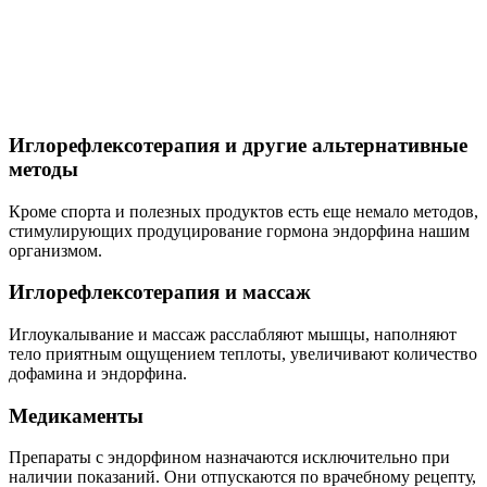
Иглоукалывание и массаж расслабляют мышцы, наполняют
тело приятным ощущением теплоты, увеличивают количество
дофамина и эндорфина.
Медикаменты
Препараты с эндорфином назначаются исключительно при
наличии показаний. Они отпускаются по врачебному рецепту,
и используются только при тяжелых депрессивных или
психологических расстройствах, а также при других опасных
состояниях. Схема терапии разрабатывается строго
индивидуально, поскольку каждая ситуация имеет свои
особенности, а симптомы – степень тяжести своего
проявления.
Роль эндорфинов в организме человека
Две главные функции эндорфинов – обезболивание и влияние
на эмоциональную сферу мы уже разобрали. Выработка
эндорфина происходит в головном мозге, но опиоидные
рецепторы есть и в нервных узлах внутренних органов.
Больше всего их в кишечнике, сердце, легких и почках. Какие
же функции эндорфинов в организме человека?