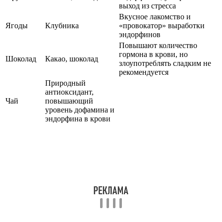
выход из стресса
Вкусное лакомство и
Ягоды
Клубника
«провокатор» выработки
эндорфинов
Повышают количество
гормона в крови, но
Шоколад
Какао, шоколад
злоупотреблять сладким не
рекомендуется
Природный
антиоксидант,
Чай
повышающий
уровень дофамина и
эндорфина в крови
Иглорефлексотерапия и другие альтернативные
методы
Кроме спорта и полезных продуктов есть еще немало методов,
стимулирующих продуцирование гормона эндорфина нашим
организмом.
Иглорефлексотерапия и массаж