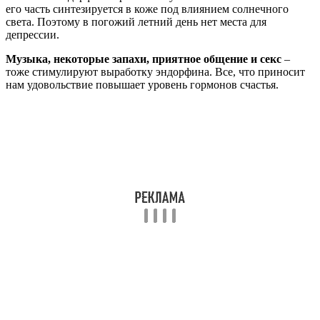
действуют на опиоидные рецепторы.
Искусственный
эндорфин
в таблетках применяют крайне редко, в случаях
сильной физической боли, если она не поддается лечению
другими препаратами. Эндорфин в таблетках вызывает
привыкание.
Опосредованно действуют
антидепрессанты
. Они угнетают
тормозной медиатор и таким образом снимают ограничение
синтеза эндорфинов. С антидепрессантами тоже все не так
просто – они вызывают зависимость, не такую сильную как
наркотики или искусственный эндорфин, но все же.
Очевидно, стимулировать выброс эндорфинов лучше
естественным путем. Это намного безопаснее.
Источники, использованные в статье:
https://KtoNaNovenkogo.ru/voprosy-i-otvety/ehndorfin-chto-
ehto-takoe-gormon-schastya-radosti.html
https://vseproanalizy.ru/gormon-endorfin.html
https://medsimple.com.ua/endorfin/
https://gormonal.ru/endorfin/endorfiny
https://cross.expert/zdorovye-atleta/fiziologiya/endorfin.html