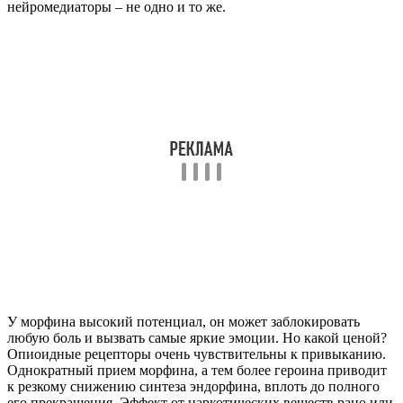
Как повысить уровень эндорфина в организме
Изучив действие эндорфинов на организм человека, мы
пришли к выводу, что без этих веществ, по сути, нет
полноценной жизни. Как же повысить уровень эндорфина?
Считается, что
черный шоколад
и
острый перец
смогут
повысить эндорфин в кратчайшие сроки. Было бы, конечно,
прекрасно. Съел шоколадку – и депрессии как не бывало. Но
это так не работает.
Во-первых, в шоколаде нет эндорфина. Ни в каких продуктах
эндорфин не содержится. Шоколадка с гормонами – это
абсурд. Во-вторых, шоколад хоть и может стимулировать
выработку эндорфина, но это происходит не моментально.
Более того, нет прямой зависимости между количеством
съеденного шоколада и настроением. То есть вы можете
сколько угодно есть перец с шоколадом на завтрак, обед и
ужин, и не получить ничего кроме изжоги и сахарного
диабета.
Хотя, для плацебо-эффекта еда очень даже подходит. Можно
побаловать себя чем-нибудь вкусненьким. Чаще всего это
действительно вызывает приятные эмоции и заставляет