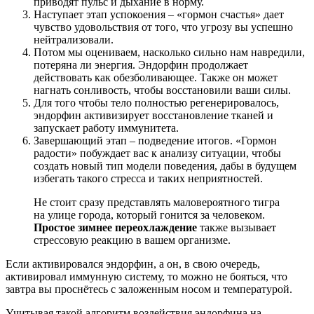
приводят пульс и дыхание в норму.
Наступает этап успокоения – «гормон счастья» дает
чувство удовольствия от того, что угрозу вы успешно
нейтрализовали.
Потом мы оцениваем, насколько сильно нам навредили,
потеряна ли энергия. Эндорфин продолжает
действовать как обезболивающее. Также он может
нагнать сонливость, чтобы восстановили ваши силы.
Для того чтобы тело полностью регенерировалось,
эндорфин активизирует восстановление тканей и
запускает работу иммунитета.
Завершающий этап – подведение итогов. «Гормон
радости» побуждает вас к анализу ситуации, чтобы
создать новый тип модели поведения, дабы в будущем
избегать такого стресса и таких неприятностей.
Не стоит сразу представлять маловероятного тигра
на улице города, который гонится за человеком.
Простое зимнее переохлаждение
также вызывает
стрессовую реакцию в вашем организме.
Если активировался эндорфин, а он, в свою очередь,
активировал иммунную систему, то можно не бояться, что
завтра вы проснётесь с заложенным носом и температурой.
Учитывая такой алгоритм воздействия эндорфина на