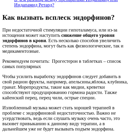
Индапамид Ретард?
Как вызвать всплеск эндорфинов?
При недостаточной стимуляции гипоталамуса, или из-за
истощения может наступить
снижение общего уровня
эндорфинов в крови
. Есть несколько способов увеличить
степень эндорфина, могут быть как физиологические, так и
медикаментозные.
Рекомендуем почитать:
Прогестерон в таблетках – список
самых популярных
Чтобы усилить выработку эндорфинов следует добавить в
свой рацион фрукты, например, апельсины,яблока, клубника,
гранат. Морепродукты, такие как мидии, креветки
способствуют продуцированию гормона радости. Также
кайенский перец, перец чили, острые специи.
Излюбленный музыка может стать хорошей терапией в
проблеме с эндорфиновой недостаточностью. Важно не
усердствовать, ведь если слушать музыку очень часто, это
вызовет привыканию к данному виду терапии, а в
дальнейшем уже не будет вызывать подъем эндорфина.