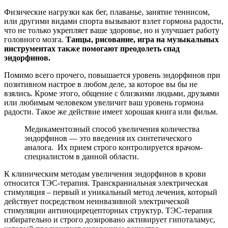
Физические нагрузки как бег, плаванье, занятие теннисом,
или другими видами спорта вызывают взлет гормона радости,
что не только укрепляет ваше здоровье, но и улучшает работу
головного мозга.
Танцы, рисование, игра на музыкальных
инструментах также помогают преодолеть спад
эндорфинов.
Помимо всего прочего, повышается уровень эндорфинов при
позитивном настрое в любом деле, за которое вы бы не
взялись. Кроме этого, общение с близкими людьми, друзьями
или любимым человеком увеличит ваш уровень гормона
радости. Такое же действие имеет хорошая книга или фильм.
Медикаментозный способ увеличения количества
эндорфинов — это введения их синтетического
аналога. Их прием строго контролируется врачом-
специалистом в данной области.
К клиническим методам увеличения эндорфинов в крови
относится ТЭС-терапия. Транскраниальная электрическая
стимуляция – первый и уникальный метод лечения, который
действует посредством неинвазивной электрической
стимуляции антиноцирецепторных структур. ТЭС-терапия
избирательно и строго дозировано активирует гипоталамус,