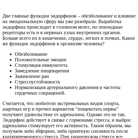
Эндорфин – наркотик?
Эндорфин называют эндогенным наркотиком. И
действительно, в чем-то его эффекты напоминают действие
опиатов. Присутствует даже некое подобие “ломки” или
эффекта отмены. Человек, который любит экстрим, или
активный спорт не представляет себе жизни без своих
любимых занятий. Он ощущает депрессию и упадок сил. Вот
почему бывшие спортсмены нередко пытаются получить свою
порцию эндорфинов с помощью спиртных напитков.