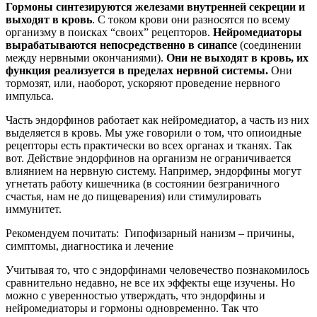
Гормоны синтезируются железами внутренней секреции и
выходят в кровь
. С током крови они разносятся по всему
организму в поисках “своих” рецепторов.
Нейромедиаторы
вырабатываются непосредственно в синапсе
(соединении
между нервными окончаниями).
Они не выходят в кровь, их
функция реализуется в пределах нервной системы.
Они
тормозят, или, наоборот, ускоряют проведение нервного
импульса.
Часть эндорфинов работает как нейромедиатор, а часть из них
выделяется в кровь. Мы уже говорили о том, что опиоидные
рецепторы есть практически во всех органах и тканях. Так
вот. Действие эндорфинов на организм не ограничивается
влиянием на нервную систему. Например, эндорфины могут
угнетать работу кишечника (в состоянии безграничного
счастья, нам не до пищеварения) или стимулировать
иммунитет.
Рекомендуем почитать:
Гипофизарный нанизм – причины,
симптомы, диагностика и лечение
Учитывая то, что с эндорфинами человечество познакомилось
сравнительно недавно, не все их эффекты еще изучены. Но
можно с уверенностью утверждать, что эндорфины и
нейромедиаторы и гормоны одновременно. Так что