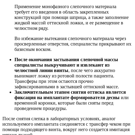
Применение монофазного слепочного материала
требует его введения в область закрепленных
конструкций при помощи шприца, а также заполнение
жидкой массой оттискной ложки, и ее размещение в
челюстном ряду.
Во избежание вытекания слепочного материала через
просверленные отверстия, специалисты прикрывают их
базисным воском.
После окончания застывания слепочной массы
специалисты выкручивают и извлекают из
челюстной линии винты
, после чего аккуратно
вынимают ложку из ротовой полости пациента.
Трансферы при этом остаются прочно
зафиксированными в застывшей оттискной массе.
Заключительным этапом снятия оттиска является
фиксация на имплантате формирователя десны
или
временной коронки, которые были сняты перед
проведением процедуры.
После снятия слепка в лабораторных условиях, аналог
используемого имплантата соединяется с трансфер чеком при
помощи подходящего винта, вокруг него создается имитация
мягких тканей.