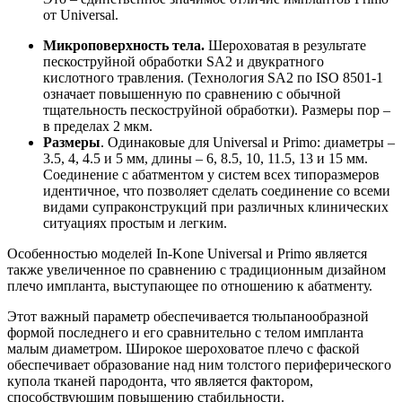
от Universal.
Микроповерхность тела.
Шероховатая в результате
пескоструйной обработки SA2 и двукратного
кислотного травления. (Технология SA2 по ISO 8501-1
означает повышенную по сравнению с обычной
тщательность пескоструйной обработки). Размеры пор –
в пределах 2 мкм.
Размеры
. Одинаковые для Universal и Primo: диаметры –
3.5, 4, 4.5 и 5 мм, длины – 6, 8.5, 10, 11.5, 13 и 15 мм.
Соединение с абатментом у систем всех типоразмеров
идентичное, что позволяет сделать соединение со всеми
видами супраконструкций при различных клинических
ситуациях простым и легким.
Особенностью моделей In-Kone Universal и Primo является
также увеличенное по сравнению с традиционным дизайном
плечо импланта, выступающее по отношению к абатменту.
Этот важный параметр обеспечивается тюльпанообразной
формой последнего и его сравнительно с телом импланта
малым диаметром. Широкое шероховатое плечо с фаской
обеспечивает образование над ним толстого периферического
купола тканей пародонта, что является фактором,
способствующим повышению стабильности.