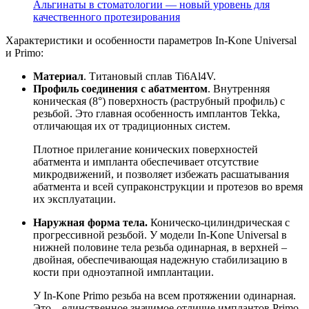
Альгинаты в стоматологии ― новый уровень для
качественного протезирования
Характеристики и особенности параметров In-Kone Universal
и Primo:
Материал
. Титановый сплав Ti6Al4V.
Профиль соединения с абатментом
. Внутренняя
коническая (8°) поверхность (раструбный профиль) с
резьбой. Это главная особенность имплантов Tekka,
отличающая их от традиционных систем.
Плотное прилегание конических поверхностей
абатмента и импланта обеспечивает отсутствие
микродвижений, и позволяет избежать расшатывания
абатмента и всей супраконструкции и протезов во время
их эксплуатации.
Наружная форма тела.
Коническо-цилиндрическая с
прогрессивной резьбой. У модели In-Kone Universal в
нижней половине тела резьба одинарная, в верхней –
двойная, обеспечивающая надежную стабилизацию в
кости при одноэтапной имплантации.
У In-Kone Primo резьба на всем протяжении одинарная.
Это – единственное значимое отличие имплантов Primo