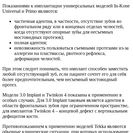
Показаниями к имплантации универсальных моделей In-Kone
Universal и Primo являются:
частичная адентия, в частности, отсутствие зубов во
фронтальном ряду или в концевых отделах челюстей,
когда отсутствуют опорные зубы для несъемных
мостовидных протезов);
полная адентия;
невозможность пользоваться съемными протезами из-за
аллергии на пластмассы, рвотного рефлекса,
деформации челюстей.
При этом следует понимать, что имплант способен заместить
любой отсутствующий зуб, если пациент сочтет его для себя
более предпочтительным, чем несъемный мостовидный
протез.
Модели 3.0 Implant и Twinkon 4 показаны к применению в
особых случаях. Для 3.0 Implant таковым является адентия в
области фронтальных зубов при ограниченном пространстве,
для имплантов Twinkon 4 – концевой дефект с вертикальным
дефицитом кости.
Противопоказанием к применению моделей Tekka являются
обычные клинические ситуации, при которых использование