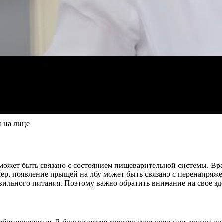
 на лице
 может быть связано с состоянием пищеварительной системы. Вр
ер, появление прыщей на лбу может быть связано с перенапряж
авильного питания. Поэтому важно обратить внимание на свое з
нированная. В большинстве случаев если крем или лосьон для 