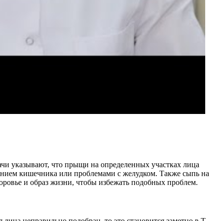
ачи указывают, что прыщи на определенных участках лица
ением кишечника или проблемами с желудком. Также сыпь на
доровье и образ жизни, чтобы избежать подобных проблем.
лица неправильно подобран, то это становится заметно в Т –