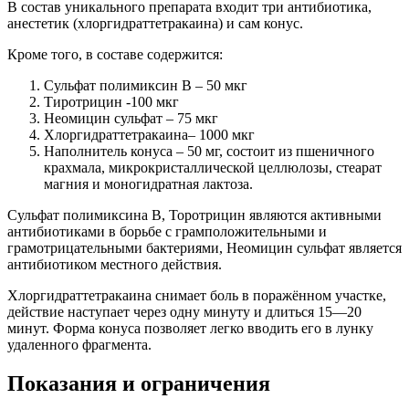
В состав уникального препарата входит три антибиотика,
анестетик (хлоргидраттетракаина) и сам конус.
Кроме того, в составе содержится:
Сульфат полимиксин B – 50 мкг
Тиротрицин -100 мкг
Неомицин сульфат – 75 мкг
Хлоргидраттетракаина– 1000 мкг
Наполнитель конуса – 50 мг, состоит из пшеничного
крахмала, микрокристаллической целлюлозы, стеарат
магния и моногидратная лактоза.
Сульфат полимиксина B, Торотрицин являются активными
антибиотиками в борьбе с грамположительными и
грамотрицательными бактериями, Неомицин сульфат является
антибиотиком местного действия.
Хлоргидраттетракаина снимает боль в поражённом участке,
действие наступает через одну минуту и длиться 15—20
минут. Форма конуса позволяет легко вводить его в лунку
удаленного фрагмента.
Показания и ограничения