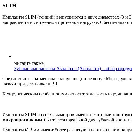
SLIM
­Импланты SLIM (тонкий) выпускаются в двух диаметрах (3 и 3
направлении и сниженной протезной нагрузке. Обеспечивают
Читайте также:
Зубные имплантаты Astra Tech (Астра Тек) – обзор прод
Соединение с абатментом – конусное (но не конус Морзе, уде
пазухи при установке в ВЧ.
К хирургическим особенностям относится легкость вкручивани
Импланты SLIM разных диаметров имеют некоторые конструкт
микропроточками.
Считается идеальной для губчатой кости п
Импланты Ø 3 мм имеют более развитую в вертикальном напра