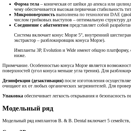
Форма тела
– коническая от шейки до апекса или цилин
чему обеспечивается высокая первичная стабильность ти
Микроповерхность
выполнена по технологии DAE (двойн
числом грибковых выступов – оптимальную структуру дл
Соединение с абатментом
представляет собой разрабо
Система включает конус Морзе 5°, внутренний шестигран
экстрактор – разблокировщик конуса Морзе).
Импланты 3P, Evolution и Wide имеют общую платформу,
ниже.
Примечание. Особенностью конуса Морзе является возможност
поверхностей (угол конуса меньше угла трения). Для разблоки
Дезинфекция (дезактивация)
после изготовления осуществляе
очищают их от любых органических загрязнителей. Для провер
Упаковка
обеспечивает легкость открывания и безопасность п
Модельный ряд
Модельный ряд имплантов B. & B. Dental включает 5 семейств,