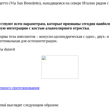
етто (Via San Benedetto), находящемся на севере Италии рядом с
етствуют всем параметрам, которые признаны сегодня наиб
рую интеграцию с костью альвеолярного отростка
.
 Форма тела имплантов – конусно-цилиндрическая с одно-, двух-
оптимальная для остеоинтеграции.
енного протезирования
ntal выглядят следующим образом: