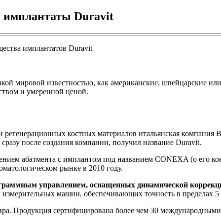
 имплантаты Duravit
акой мировой известностью, как американские, швейцарские ил
еством и умеренной ценой.
регенерационных костных материалов итальянская компания B. 
сразу после создания компании, получил название Duravit.
нением абатмента с имплантом под названием CONEXA (о его ко
оматологическом рынке в 2010 году.
рограммным управлением, оснащенных динамической коррекц
 измерительных машин, обеспечивающих точность в пределах 5 
мира. Продукция сертифицирована более чем 30 международными