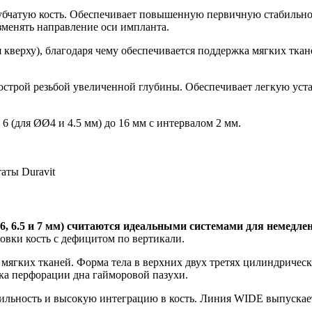
губчатую кость. Обеспечивает повышенную первичную стабильнос
зменять направление оси импланта.
кверху), благодаря чему обеспечивается поддержка мягких ткан
острой резьбой увеличенной глубины. Обеспечивает легкую устан
 6 (для ØØ4 и 4.5 мм) до 16 мм с интервалом 2 мм.
, 6.5 и 7 мм) считаются идеальными системами для немедле
овки кость с дефицитом по вертикали.
мягких тканей. Форма тела в верхних двух третях цилиндрическ
ка перфорации дна гайморовой пазухи.
льность и высокую интеграцию в кость. Линия WIDE выпускается в