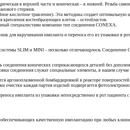
дрическая в верхней части и коническая – в нижней. Резьба сам
танового стержня.
ое кислотное травление). Эта методика создает оптимальную ш
я крепления костеобразующих клеток – остеобластов.
танный специалистами компании тип соединения CONEXA.
ник для вкручивания импланта и переноса его из упаковки в р
 системы SLIM и MINI – несколько отличающуюся
.
Соединение C
ь соединения конических соприкасающихся деталей без дополни
ровки соединения служат специальные элементы, в нашем случае 
тся аргоноплазменной бомбардировкой в реакторе поверхностей
ки очистки каждая партия изделий подвергается фотоэлектронн
ереноса импланта из упаковки непосредственно в рот пациента 
 обеспечивающих качественную имплантацию при любых клиническ