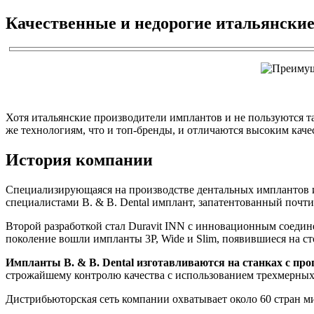
Качественные и недорогие итальянские
Хотя итальянские производители имплантов и не пользуются т
же технологиям, что и топ-бренды, и отличаются высоким кач
История компании
Специализирующаяся на производстве дентальных имплантов и 
специалистами B. & B. Dental имплант, запатентованный почти 
Второй разработкой стал Duravit INN с инновационным соеди
поколение вошли импланты 3P, Wide и Slim, появившиеся на ст
Импланты B. & B. Dental изготавливаются на станках с п
строжайшему контролю качества с использованием трехмерных
Дистрибьюторская сеть компании охватывает около 60 стран 