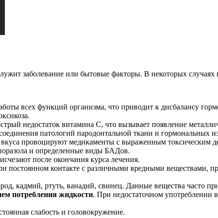
лужит заболевание или бытовые факторы. В некоторых случаях 
аботы всех функций организма, что приводит к дисбалансу горм
оксикоза.
острый недостаток витамина С, что вызывает появление металли
присоединения патологий пародонтальной ткани и гормональных и
е вкуса провоцируют медикаменты с выраженным токсическим де
поразола и определенные виды БАДов.
исчезают после окончания курса лечения.
 при постоянном контакте с различными вредными веществами, пр
ород, кадмий, ртуть, ванадий, свинец. Данные вещества часто пр
ием потребления жидкости
. При недостаточном употреблении 
остоянная слабость и головокружение.