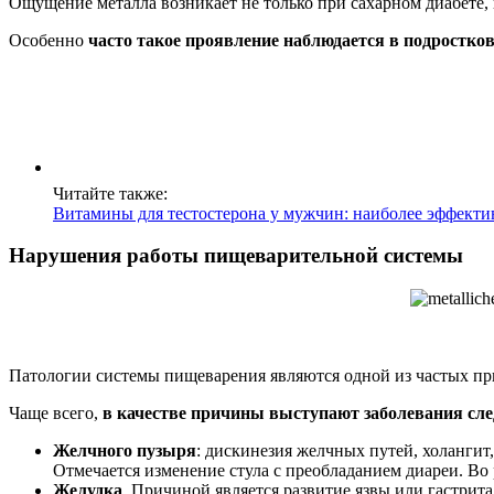
Ощущение металла возникает не только при сахарном диабете, 
Особенно
часто такое проявление наблюдается в подростко
Читайте также:
Витамины для тестостерона у мужчин: наиболее эффект
Нарушения работы пищеварительной системы
Патологии системы пищеварения являются одной из частых при
Чаще всего,
в качестве причины выступают заболевания сл
Желчного пузыря
: дискинезия желчных путей, холанги
Отмечается изменение стула с преобладанием диареи. Во р
Желудка
. Причиной является развитие язвы или гастри