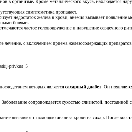
нов в организме. Кроме металлического вкуса, наблюдается нар
путствующая симптоматика пропадает.
теризует недостаток железа в крови, анемия вызывает появление 
вными болями.
 отмечаются частое головокружение и нарушение сердечного ритм
е лечение, с включением приема железосодержащих препаратов, 
 последствием которых является
сахарный диабет
. Он появляет
я. Заболевание сопровождается сухостью слизистой, постоянно
евание выявляют с помощью анализа крови на сахар. После вос