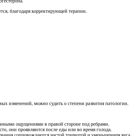
огестерона.
ется, благодаря корректирующей терапии.
ых изменений, можно судить о степени развития патологии.
ненными ощущениями в правой стороне под ребрами.
сто, они проявляются после еды или во время голода.
левания сопровождаются частой тошнотой и уменьшением веса