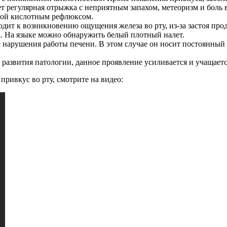
т регулярная отрыжка с неприятным запахом, метеоризм и боль 
нной кислотным рефлюксом.
дит к возникновению ощущения железа во рту, из-за застоя пр
а. На языке можно обнаружить белый плотный налет.
е нарушения работы печени. В этом случае он носит постоянный
 развития патологии, данное проявление усиливается и учащаетс
привкус во рту, смотрите на видео: