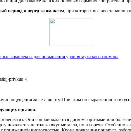
но и при дисбалансе женских половых гормонов: эстрогена и пр
вый период и перед климаксом
, при которых все восстанавлива
ивные комплексы для повышения уровня мужского гормона
чин ощущения железа во рту. При этом по выраженности вкусов
едующих органов
:
т, холецестит. Они сопровождаются дискомфортными или болез
ту появляется не только вкус металла, но и горечи. Особенно ча
та с пониженной кислотностью. Кроме появления привкуса, забо