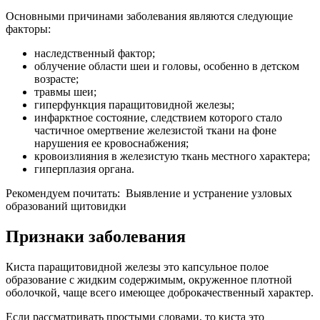
Основными причинами заболевания являются следующие
факторы:
наследственный фактор;
облучение области шеи и головы, особенно в детском
возрасте;
травмы шеи;
гиперфункция паращитовидной железы;
инфарктное состояние, следствием которого стало
частичное омертвение железистой ткани на фоне
нарушения ее кровоснабжения;
кровоизлияния в железистую ткань местного характера;
гиперплазия органа.
Рекомендуем почитать:
Выявление и устранение узловых
образований щитовидки
Признаки заболевания
Киста паращитовидной железы это капсульное полое
образование с жидким содержимым, окруженное плотной
оболочкой, чаще всего имеющее доброкачественный характер.
Если рассматривать простыми словами, то киста это