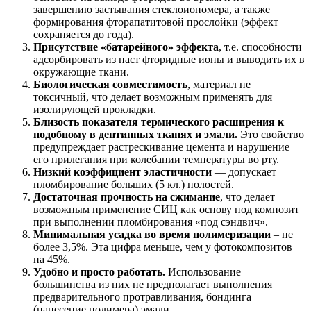
завершению застывания стеклоиономера, а также
формирования фторапатитовой прослойки (эффект
сохраняется до года).
Присутствие «батарейного» эффекта
, т.е. способности
адсорбировать из паст фторидные ионы и выводить их в
окружающие ткани.
Биологическая совместимость
, материал не
токсичный, что делает возможным применять для
изолирующей прокладки.
Близость показателя термического расширения к
подобному в дентинных тканях и эмали.
Это свойство
предупреждает растрескивание цемента и нарушение
его прилегания при колебании температуры во рту.
Низкий коэффициент эластичности
— допускает
пломбирование больших (5 кл.) полостей.
Достаточная прочность на сжимание
, что делает
возможным применение СИЦ как основу под композит
при выполнении пломбирования «под сэндвич».
Минимальная усадка во время полимеризации
– не
более 3,5%. Эта цифра меньше, чем у фотокомпозитов
на 45%.
Удобно и просто работать.
Использование
большинства из них не предполагает выполнения
предварительного протравливания, бондинга
(нанесение полимера) эмали.