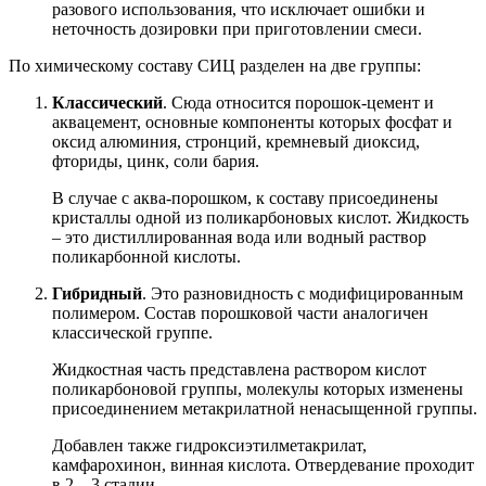
разового использования, что исключает ошибки и
неточность дозировки при приготовлении смеси.
По химическому составу СИЦ разделен на две группы:
Классический
. Сюда относится порошок-цемент и
аквацемент, основные компоненты которых фосфат и
оксид алюминия, стронций, кремневый диоксид,
фториды, цинк, соли бария.
В случае с аква-порошком, к составу присоединены
кристаллы одной из поликарбоновых кислот. Жидкость
– это дистиллированная вода или водный раствор
поликарбонной кислоты.
Гибридный
. Это разновидность с модифицированным
полимером. Состав порошковой части аналогичен
классической группе.
Жидкостная часть представлена раствором кислот
поликарбоновой группы, молекулы которых изменены
присоединением метакрилатной ненасыщенной группы.
Добавлен также гидроксиэтилметакрилат,
камфарохинон, винная кислота. Отвердевание проходит
в 2—3 стадии.