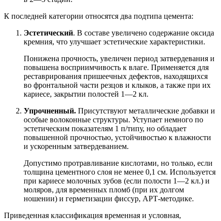
К последней категории относятся два подтипа цемента:
Эстетический
. В составе увеличено содержание оксида
кремния, что улучшает эстетические характеристики.
Понижена прочность, увеличен период затвердевания и
повышена восприимчивость к влаге. Применяется для
реставрирования пришеечных дефектов, находящихся
во фронтальной части резцов и клыков, а также при их
кариесе, закрытии полостей 1—2 кл.
Упрочненный.
Присутствуют металлические добавки и
особые волоконные структуры. Уступает немного по
эстетическим показателям 1 п/типу, но обладает
повышенной прочностью, устойчивостью к влажности
и ускоренным затвердеванием.
Допустимо протравливание кислотами, но только, если
толщина цементного слоя не менее 0,1 см. Используется
при кариесе молочных зубов (если полости 1—2 кл.) и
моляров, для временных пломб (при их долгом
ношении) и герметизации фиссур, АРТ-методике.
Приведенная классификация временная и условная,