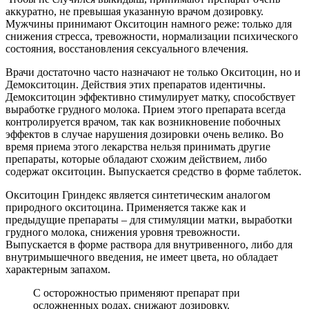
предыдущие препараты – для стимуляции матки, выработки
грудного молока, снижения уровня тревожности.
Выпускается в форме раствора для внутривенного, либо для
внутримышечного введения, не имеет цвета, но обладает
характерным запахом.
С осторожностью применяют препарат при
осложненных родах, снижают дозировку.
Особенно часто врачи прописывают это лекарство
в послеродовый период, когда матке необходимо
восстановление. С помощью данного препарата
можно предотвратить послеродовые осложнения.
Противопоказания у названных средств идентичные, их
нельзя применять при:
почечной недостаточности;
артериальной гипертензии;
гиперчувствительности, склонности к аллергическим
реакциям;
несоответствие размеров таза матери и размеров плода;
чрезмерном растяжении матки;
сдавливлении плода.
Рекомендуем почитать:
Применение мелатонина в
спортивном питании