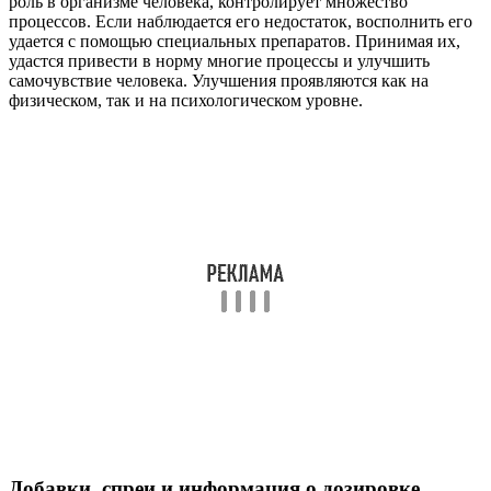
аутизм или расстройство Аспергера, социальную тревогу,
шизофрению и депрессию.
Некоторые ранние эксперименты предполагают, что
назальные спреи или инъекции окситоцина могут помочь
людям с этими состояниями лучше идентифицировать
эмоциональное содержание. А также облегчить обработку
социальной информации.
Можно ли принимать окситоцин перорально? В настоящее
время нет доступных пероральных добавок этого гормона.
Поскольку он разрушается в желудочно-кишечном тракте, его
вводят путем инъекции или назального спрея.