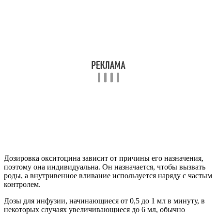
ссылки на хорошие статьи в научных журналах.
Тем более что окситоцин – препарат с длинной историей и
давно выпускается фармфирмами. Есть даже назальный
спрей. Именно он использовался при всех исследованиях
влияния окситоцина на психические процессы. Однако спрей
создан для родовспоможения, а не для других целей. Поэтому
стоит помнить, что, несмотря на длинный список
положительного влияния гормона, дозы его использования
вне акушерства и гинекологии пока однозначно не
определены.