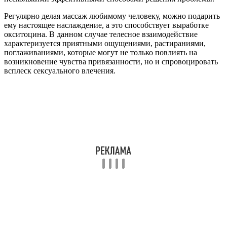
проблем с выработкой этого гормона не
возникнет. Они привыкли дарить любовь и тепло
второй половинке, полностью ей доверяют.
Отношения от этого становятся только крепче.
Как показывает практика, поможет решить проблему и
физическая активность. Занятия спортом, игры с друзьями на
свежем воздухе, пешие прогулки также помогут вырабатывать
окситоцин
–
гормон любви в нужном количестве. Главное –
проводить время с удовольствием, тренироваться в отличном
настроении, а еще лучше – заниматься спортом в компании
близких людей.
Окситоцин – гормон гипофиза, который играет огромную
роль в организме человека, контролирует множество
процессов. Если наблюдается его недостаток, восполнить его
удается с помощью специальных препаратов. Принимая их,
удастся привести в норму многие процессы и улучшить
самочувствие человека. Улучшения проявляются как на
физическом, так и на психологическом уровне.