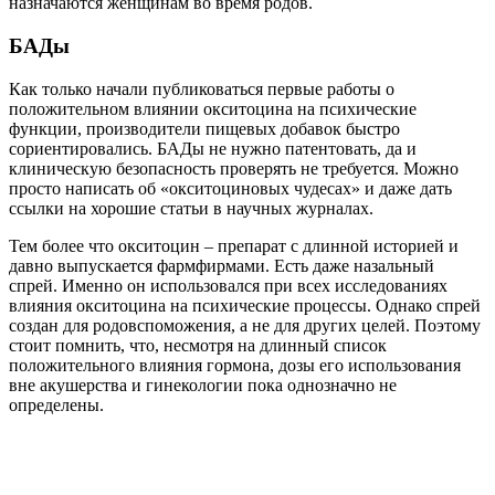
Риски и побочные эффекты
Есть ли побочные эффекты от применения окситоцина?
В целом, не совсем известно, насколько эффективными могут
быть эти добавки при длительном
применении. Исследователи работают над тем, чтобы
определить, как этот гормон влияет на людей в зависимости
от генетики и психического расстройства.
Есть некоторые доказательства того, что прием добавок для
повышения уровня окситоцина может привести к побочным
эффектам. Это увеличение предубеждений, зависти и
нечестности у некоторых людей, хотя, похоже, это зависит от
конкретного человека.
Синтетическая версия окситоцина, Питокрин, также может
привести к побочным эффектам. Это усиление боли,
проблемы с пищеварением, такие как тошнота или рвота, и
другие.