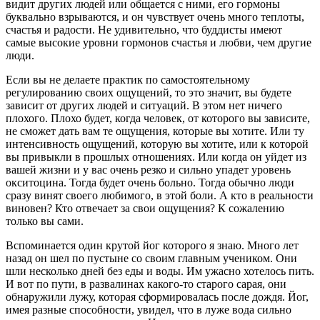
видит других людей или общается с ними, его гормоны
буквально взрываются, и он чувствует очень много теплоты,
счастья и радости. Не удивительно, что буддисты имеют
самые высокие уровни гормонов счастья и любви, чем другие
люди.
Если вы не делаете практик по самостоятельному
регулированию своих ощущений, то это значит, вы будете
зависит от других людей и ситуаций. В этом нет ничего
плохого. Плохо будет, когда человек, от которого вы зависите,
не сможет дать вам те ощущения, которые вы хотите. Или ту
интенсивность ощущений, которую вы хотите, или к которой
вы привыкли в прошлых отношениях. Или когда он уйдет из
вашей жизни и у вас очень резко и сильно упадет уровень
окситоцина. Тогда будет очень больно. Тогда обычно люди
сразу винят своего любимого, в этой боли. А кто в реальности
виновен? Кто отвечает за свои ощущения? К сожалению
только вы сами.
Вспоминается один крутой йог которого я знаю. Много лет
назад он шел по пустыне со своим главным учеником. Они
шли несколько дней без еды и воды. Им ужасно хотелось пить.
И вот по пути, в развалинах какого-то старого сарая, они
обнаружили лужу, которая сформировалась после дождя. Йог,
имея разные способности, увидел, что в луже вода сильно