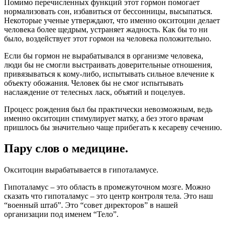
Помимо перечисленных функций этот гормон помогает
нормализовать сон, избавиться от бессонницы, высыпаться.
Некоторые ученые утверждают, что именно окситоцин делает
человека более щедрым, устраняет жадность. Как бы то ни
было, воздействует этот гормон на человека положительно.
Если бы гормон не вырабатывался в организме человека,
люди бы не смогли выстраивать доверительные отношения,
привязываться к кому-либо, испытывать сильное влечение к
объекту обожания. Человек бы не смог испытывать
наслаждение от телесных ласк, объятий и поцелуев.
Процесс рождения был бы практически невозможным, ведь
именно окситоцин стимулирует матку, а без этого врачам
пришлось бы значительно чаще прибегать к кесареву сечению.
Пару слов о медицине.
Окситоцин вырабатывается в гипоталамусе.
Гипоталамус – это область в промежуточном мозге. Можно
сказать что гипоталамус – это центр контроля тела. Это наш
“военный штаб”. Это “совет директоров” в нашей
организации под именем “Тело”.