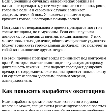
жизнерадостным.
Как повысить выработку окситоцина
Если выработать достаточное количество этого гормона
железа не может, специалисты рекомендуют воспользоваться
несколькими эффективными способами решения проблемы.
Регулярно делая массаж любимому человеку, можно подарить
ему настоящее наслаждение, а это способствует выработке
окситоцина. В данном случае телесное взаимодействие
характеризуется приятными ощущениями, растираниями,
поглаживаниями, которые могут не только повлиять на
возникновение чувства привязанности, но и спровоцировать
всплеск сексуального влечения.
Рекомендуется любимых людей обнимать каждый день.
Специалисты советуют влюбленным чаще обниматься,
прикасаться друг к другу, целоваться, говорить приятные
слова, говорить по душам. Не надо бояться показывать свои
чувства, избраннику или избраннице будет приятно знать,
какие чувства он или она вызывает.
Способствует выработке окситоцина половой акт.
У людей, которые ведут активную половую жизнь,