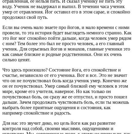
отравленная, ее нельзя пить. И сказал ученику не пить эту
воду. Ученик не выдержал и выпил. В течении часа ученик
умер от отравления. Йог оставил его в этом сарае, и спокойно
продолжил свой путь.
Если вы очень мало знаете про йогов, и мало времени с ними
провели, то эта история будет выглядеть немного странно. Как
это йог мог спокойно пойти дальше, когда человек умер рядом
с ним? Тем более это был не просто человек, а его главный
ученик. Для серьезных йогов и монахов, главные ученики это
как самые близкие и родные родственники. Они их очень
сильно ценят.
Что здесь произошло? Состояние йога, его спокойствие и
счастье, независило от его ученика. Вот и все. Это не значит
что он не почувствовал боль когда ученик умер. Конечно же
он ее почувствовал. Умер самый близкий ему человек в этом
мире, кроме его учителя, наверное. Но как только он
почувствовал боль, он сразу же ее отпустил, и просто пошел
дальше. Зачем продолжать чувствовать боль, если ты можешь
выбрать более приятные ощущения и состояния, как
например спокойствие и радость.
Для нас это звучит дико, но цель йоги как раз развитие
контроля над собой, своими мыслями, ощущениями и
чувствами. Мы, современные люди, к этому не привыкли, так