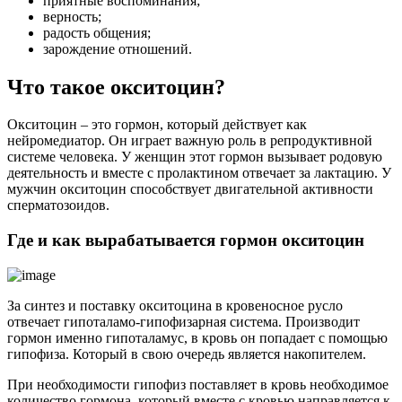
приятные воспоминания;
верность;
радость общения;
зарождение отношений.
Что такое окситоцин?
Окситоцин – это гормон, который действует как
нейромедиатор. Он играет важную роль в репродуктивной
системе человека. У женщин этот гормон вызывает родовую
деятельность и вместе с пролактином отвечает за лактацию. У
мужчин окситоцин способствует двигательной активности
сперматозоидов.
Где и как вырабатывается гормон окситоцин
За синтез и поставку окситоцина в кровеносное русло
отвечает гипоталамо-гипофизарная система. Производит
гормон именно гипоталамус, в кровь он попадает с помощью
гипофиза. Который в свою очередь является накопителем.
При необходимости гипофиз поставляет в кровь необходимое
количество гормона, который вместе с кровью направляется к