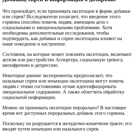
Дозировка окситоцина зависит от причины его назначения,
поэтому она индивидуальна. Он назначается, чтобы вызвать
роды, а внутривенное вливание используется наряду с частым
контролем.
Дозы для инфузии, начинающиеся от 0,5 до 1 мл в минуту, в
некоторых случаях увеличивающиеся до 6 мл, обычно
назначаются женщинам во время родов.
БАДы
Как только начали публиковаться первые работы о
положительном влиянии окситоцина на психические
функции, производители пищевых добавок быстро
сориентировались. БАДы не нужно патентовать, да и
клиническую безопасность проверять не требуется. Можно
просто написать об «окситоциновых чудесах» и даже дать