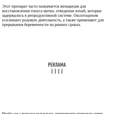
Этот препарат часто назначается женщинам для
восстановления тонуса матки, отведения лохий, которые
задержались в репродуктивной системе. Окситоцином
усиливают родовую деятельность, а также применяют для
прерывания беременности на ранних сроках.
Чтобы не случился выкидыш, принимают препарат очень
аккуратно, не превышая указанную врачом дозировку.
Мужчины принимают Окситоцин намного реже: только для
снижения стресса, тревожности, нормализации психического
состояния, восстановления сексуального влечения.
Врачи достаточно часто назначают не только Окситоцин, но и
Демокситоцин. Действия этих препаратов идентичны.
Демокситоцин эффективно стимулирует матку, способствует
выработке грудного молока. Прием этого препарата всегда
контролируется врачом, так как возникновение побочных
эффектов в случае нарушения дозировки очень велико. Во
время приема этого лекарства нельзя принимать другие
препараты, которые обладают схожим действием, либо
содержат окситоцин. Выпускается средство в форме таблеток.
Окситоцин Гриндекс является синтетическим аналогом
природного окситоцина. Применяется также как и