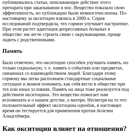
публиковались статьи, описывающие действие этого
препарата при закапывании в нос. Вещество показало свою
эффективность, но публикации были немногочисленны. По-
настоящему за окситоцин взялись в 2000-х. Серия
исследований подтвердила, что гормон улучшает настроение.
При этом растет адаптация депрессивных больных в
обществе: им легче строить связи с окружающими, проще
ладить с родственниками.
Память
Было отмечено, что окситоцин способен улучшать память, но
только социальную, т. е. память о событиях или предметах,
связанных со взаимодействием людей. Благодаря этому
гормону мы легко распознаем стандартные социальные
ситуации и можем понимать, как себя вести в обществе при
тех или иных условиях. Память на лица тоже реализуется под
действием окситоцина. Это вещество помогает нам
вспоминать и о нашем детстве, о матери. Несмотря на то что
положительный эффект окситоцина однобок, в настоящее
время он тестируется для применения против болезни
Альцгеймера.
Как окситоцин влияет на отношения?