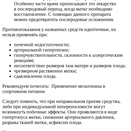
Следует помнить, что при неправильном приеме средства,
либо при индивидуальной непереносимости могут
возникнуть побочные эффекты. Они проявляются в виде
гипертонуса матки, снижении артериального давления,
разрыва тканей матки, асфиксии плода.
Если у женщины случилась аллергическая реакция на
названные препараты, у нее могут появиться тошнота, рвота,
головные боли, а в серьезных случаях возникает
анафилактический шок. У человека учащается пульс,
кружится голова, необходима помощь врачей.
Пострадать от неправильного приема препаратов могут не
только женщины, но и мужчины. Если они нарушили
дозировку, то становятся вялыми, инфантильными. У них
может повыситься давление, общее самочувствие ухудшится.
Может возникнуть гормональный дисбаланс, что повлечет за
собой возникновение других недугов.
По этой причине препарат всегда принимают под контролем
врачей, которые высчитывают индивидуальную дозировку,
длительность лечения. Если пациент соблюдает дозировку,
препарат с содержанием окситоцина принесет только пользу.
Он сделает человека здоровым, полным энергии,