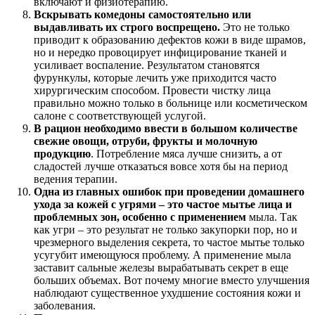
включают и физиотерапию.
Вскрывать комедоны самостоятельно или
выдавливать их строго воспрещено.
Это не только
приводит к образованию дефектов кожи в виде шрамов,
но и нередко провоцирует инфицирование тканей и
усиливает воспаление. Результатом становятся
фурункулы, которые лечить уже приходится часто
хирургическим способом. Провести чистку лица
правильно можно только в больнице или косметическом
салоне с соответствующей услугой.
В рацион необходимо ввести в большом количестве
свежие овощи, отруби, фрукты и молочную
продукцию
. Потребление мяса лучше снизить, а от
сладостей лучше отказаться вовсе хотя бы на период
ведения терапии.
Одна из главных ошибок при проведении домашнего
ухода за кожей с угрями – это частое мытье лица и
проблемных зон, особенно с применением
мыла. Так
как угри – это результат не только закупорки пор, но и
чрезмерного выделения секрета, то частое мытье только
усугубит имеющуюся проблему. А применение мыла
заставит сальные железы вырабатывать секрет в еще
больших объемах. Вот почему многие вместо улучшения
наблюдают существенное ухудшение состояния кожи и
заболевания.