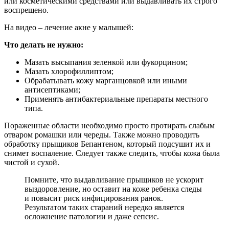
или косметическими средствами или выдавливать их строго
воспрещено.
На видео – лечение акне у малышей:
Что делать не нужно:
Мазать высыпания зеленкой или фукорцином;
Мазать хлорофиллиптом;
Обрабатывать кожу марганцовкой или иными
антисептиками;
Применять антибактериальные препараты местного
типа.
Пораженные области необходимо просто протирать слабым
отваром ромашки или череды. Также можно проводить
обработку прыщиков Бепантеном, который подсушит их и
снимет воспаление. Следует также следить, чтобы кожа была
чистой и сухой.
Помните, что выдавливание прыщиков не ускорит
выздоровление, но оставит на коже ребенка следы
и повысит риск инфицирования ранок.
Результатом таких стараний нередко является
осложнение патологии и даже сепсис.