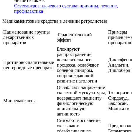
Читайте также:
Остеоартроз плечевого сустава: причины, лечение,
профилактика
Медикаментозные средства в лечении ретролистеза
Наименование группы
Примеры
Терапевтический
лекарственных
применяем
эффект
препаратов
препаратов
Блокируют
распространение
воспалительного
Диклофенак
Противовоспалительные
процесса, ослабляют
Анальгин,
нестероидные препараты
болевой синдром,
Диклоберл
сопровождающий
развитие патологии
Ослабляют напряжение
скелетной мускулатуры,
Толперизон
возвращают пациенту
Сирдалуд,
Миорелаксанты
физиологическую
Баклосан,
двигательную
Мидокалм
активность
Снимают воспаление,
оказывают
Преднизоло
обезболивающее
Бетаметазон