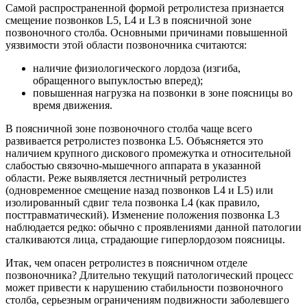
Самой распространенной формой ретролистеза признается
смещение позвонков L5, L4 и L3 в поясничной зоне
позвоночного столба. Основными причинами повышенной
уязвимости этой области позвоночника считаются:
наличие физиологического лордоза (изгиба,
обращенного выпуклостью вперед);
повышенная нагрузка на позвонки в зоне поясницы во
время движения.
В поясничной зоне позвоночного столба чаще всего
развивается ретролистез позвонка L5. Объясняется это
наличием крупного дискового промежутка и относительной
слабостью связочно-мышечного аппарата в указанной
области. Реже выявляется лестничный ретролистез
(одновременное смещение назад позвонков L4 и L5) или
изолированный сдвиг тела позвонка L4 (как правило,
посттравматический). Изменение положения позвонка L3
наблюдается редко: обычно с проявлениями данной патологии
сталкиваются лица, страдающие гиперлордозом поясницы.
Итак, чем опасен ретролистез в поясничном отделе
позвоночника? Длительно текущий патологический процесс
может привести к нарушению стабильности позвоночного
столба, серьезным ограничениям подвижности заболевшего