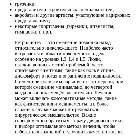
грузчики;
представители строительных специальностей;
акробаты и другие артисты, участвующие в цирковых
представлениях;
некоторые спортсмены (гиревики, штангисты,
гимнастки и пр.).
Ретролистез — это смещение позвонка назад
относительно нижележащего. Наиболее часто
встречается в области поясничного отдела,
особенно на уровнях L3, L4 и L5. Люди,
сталкивающиеся с этой проблемой, часто
описывают симптомы, такие как боль в спине,
дискомфорт в ногах и ограничение подвижности.
Степени ретролистеза варьируются от первой, при
которой смещение минимально, до четвёртой,
когда позвонок смещён значительно. Лечение
может включать консервативные методы, такие
как физиотерапия и медикаменты, а в более
сложных случаях может потребоваться
хирургическое вмешательство. Важно
своевременно обратиться к врачу для диагностики
и выбора оптимального метода лечения, чтобы
избежать осложнений и улучшить качество жизни.